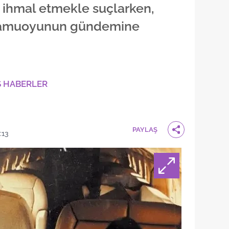
a ihmal etmekle suçlarken,
kamuoyunun gündemine
Ş HABERLER
PAYLAŞ
:13