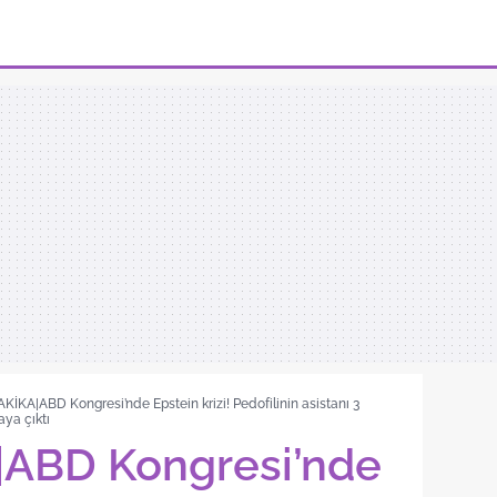
İKA|ABD Kongresi’nde Epstein krizi! Pedofilinin asistanı 3
aya çıktı
ABD Kongresi’nde