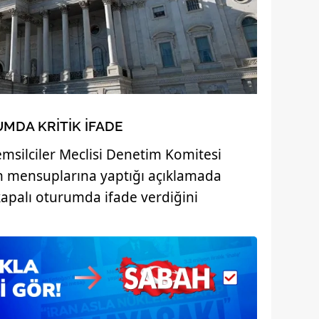
 çerezlerle ilgili bilgi almak için lütfen
tıklayınız
.
MDA KRİTİK İFADE
emsilciler Meclisi Denetim Komitesi
n mensuplarına yaptığı açıklamada
kapalı oturumda ifade verdiğini