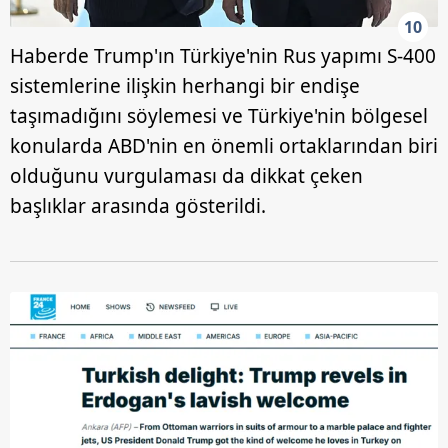
hazırlanmış Aydınlatma Metnimizi okumak ve sitemizde
10
ilgili mevzuata uygun olarak kullanılan çerezlerle ilgili bilgi
Haberde Trump'ın Türkiye'nin Rus yapımı S-400
almak için lütfen
tıklayınız
.
sistemlerine ilişkin herhangi bir endişe
taşımadığını söylemesi ve Türkiye'nin bölgesel
konularda ABD'nin en önemli ortaklarından biri
olduğunu vurgulaması da dikkat çeken
başlıklar arasında gösterildi.