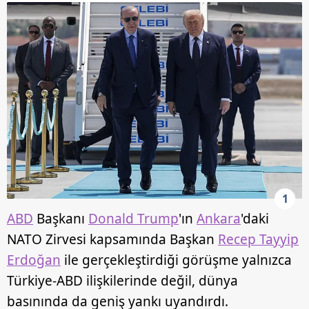
1
ABD
Başkanı
Donald Trump
'ın
Ankara
'daki
NATO Zirvesi kapsamında Başkan
Recep Tayyip
Erdoğan
ile gerçekleştirdiği görüşme yalnızca
Türkiye-ABD ilişkilerinde değil, dünya
basınında da geniş yankı uyandırdı.