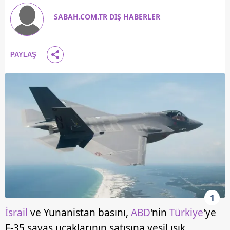
SABAH.COM.TR DIŞ HABERLER
PAYLAŞ
1
İsrail
ve Yunanistan basını,
ABD
'nin
Türkiye
'ye
F-35 savaş uçaklarının satışına yeşil ışık