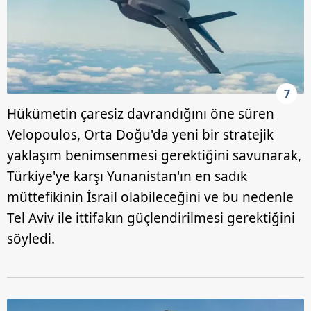
toplumu hizmetlerinin sunulması amacıyla
kullanılmaktadır. Diğer çerezler, sitemizin daha işlevsel
kılınması ve kişiselleştirilmesi ve sizlere yönelik
reklam/pazarlama faaliyetlerinin yapılması, amaçlarıyla
sınırlı olarak açık rızanız dahilinde kullanılacaktır.
7
Çerezlere ilişkin tercihlerinizi aşağıda yer alan panel
Hükümetin çaresiz davrandığını öne süren
vasıtasıyla belirleyebilirsiniz. Çerezlere ilişkin detaylı bilgi
Velopoulos, Orta Doğu'da yeni bir stratejik
için Ayarlar butonuna tıklayabilir,
Çerez Bilgilendirme
yaklaşım benimsenmesi gerektiğini savunarak,
Metnimizi
ziyaret edebilirsiniz.
Türkiye'ye karşı Yunanistan'ın en sadık
6698 sayılı Kişisel Verilerin Korunması Kanunu uyarınca
müttefikinin İsrail olabileceğini ve bu nedenle
hazırlanmış Aydınlatma Metnimizi okumak ve sitemizde
Tel Aviv ile ittifakın güçlendirilmesi gerektiğini
ilgili mevzuata uygun olarak kullanılan çerezlerle ilgili bilgi
söyledi.
almak için lütfen
tıklayınız
.