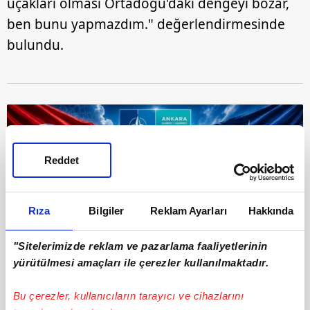
uçakları olması Ortadoğu'daki dengeyi bozar,
ben bunu yapmazdım." değerlendirmesinde
bulundu.
Reddet
Rıza
Bilgiler
Reklam Ayarları
Hakkında
"Sitelerimizde reklam ve pazarlama faaliyetlerinin
yürütülmesi amaçları ile çerezler kullanılmaktadır.
6
YUNAN MUHALEFETİNDEN HÜKÜMETE İSRAİL
Bu çerezler, kullanıcıların tarayıcı ve cihazlarını