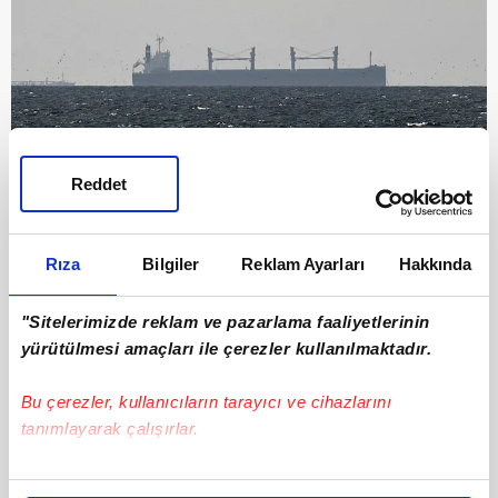
Reddet
5
ALTERNATİF YOLLAR SINIRLI KALDI
Rıza
Bilgiler
Reklam Ayarları
Hakkında
İran, ticaretini sürdürebilmek için farklı
"Sitelerimizde reklam ve pazarlama faaliyetlerinin
güzergahlar üzerinde çalışıyor. Çin'e demiryolu
yürütülmesi amaçları ile çerezler kullanılmaktadır.
üzerinden petrol sevkiyatı ve Kafkasya ve
Pakistan üzerinden kara yolu ticareti bu
Bu çerezler, kullanıcıların tarayıcı ve cihazlarını
tanımlayarak çalışırlar.
güzergahlar arasında.
Bu çerezlere izin vermeniz halinde sizlere özel