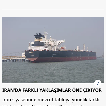
reklam/pazarlama faaliyetlerinin yapılması, amaçlarıyla
sınırlı olarak açık rızanız dahilinde kullanılacaktır.
Çerezlere ilişkin tercihlerinizi aşağıda yer alan panel
vasıtasıyla belirleyebilirsiniz. Çerezlere ilişkin detaylı bilgi
için Ayarlar butonuna tıklayabilir,
Çerez Bilgilendirme
Metnimizi
ziyaret edebilirsiniz.
6698 sayılı Kişisel Verilerin Korunması Kanunu uyarınca
hazırlanmış Aydınlatma Metnimizi okumak ve sitemizde
ilgili mevzuata uygun olarak kullanılan çerezlerle ilgili bilgi
almak için lütfen
tıklayınız
.
7
İRAN'DA FARKLI YAKLAŞIMLAR ÖNE ÇIKIYOR
İran siyasetinde mevcut tabloya yönelik farklı