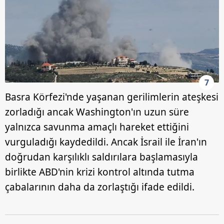
için Ayarlar butonuna tıklayabilir,
Çerez Bilgilendirme
Metnimizi
ziyaret edebilirsiniz.
6698 sayılı Kişisel Verilerin Korunması Kanunu uyarınca
hazırlanmış Aydınlatma Metnimizi okumak ve sitemizde
ilgili mevzuata uygun olarak kullanılan çerezlerle ilgili bilgi
almak için lütfen
tıklayınız
.
7
Basra Körfezi'nde yaşanan gerilimlerin ateşkesi
zorladığı ancak Washington'ın uzun süre
yalnızca savunma amaçlı hareket ettiğini
vurguladığı kaydedildi. Ancak İsrail ile İran'ın
doğrudan karşılıklı saldırılara başlamasıyla
birlikte ABD'nin krizi kontrol altında tutma
çabalarının daha da zorlaştığı ifade edildi.