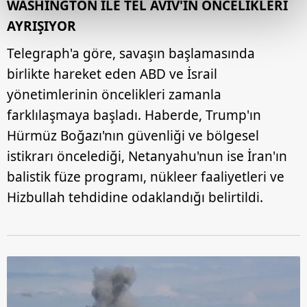
WASHİNGTON İLE TEL AVİV'İN ÖNCELİKLERİ
kalemimiz olduğunu sizlere hatırlatmak isteriz.
AYRIŞIYOR
Her halükârda, kullanıcılar, bu çerezlere izin vermedikleri
Telegraph'a göre, savaşın başlamasında
takdirde, kullanıcılara hedefli reklamlar
birlikte hareket eden ABD ve İsrail
gösterilmeyecektir."
yönetimlerinin öncelikleri zamanla
farklılaşmaya başladı. Haberde, Trump'ın
Sizlere daha iyi bir hizmet sunabilmek için İnternet
Sitemizde kendimize ve üçüncü kişilere ait çerezler
Hürmüz Boğazı'nın güvenliği ve bölgesel
kullanılmaktadır. Bu çerezler vasıtasıyla çeşitli kişisel
istikrarı öncelediği, Netanyahu'nun ise İran'ın
verileriniz işlenmekte olup gerekli olan çerezler bilgi
balistik füze programı, nükleer faaliyetleri ve
toplumu hizmetlerinin sunulması amacıyla
Hizbullah tehdidine odaklandığı belirtildi.
kullanılmaktadır. Diğer çerezler, sitemizin daha işlevsel
kılınması ve kişiselleştirilmesi ve sizlere yönelik
reklam/pazarlama faaliyetlerinin yapılması, amaçlarıyla
sınırlı olarak açık rızanız dahilinde kullanılacaktır.
Çerezlere ilişkin tercihlerinizi aşağıda yer alan panel
vasıtasıyla belirleyebilirsiniz. Çerezlere ilişkin detaylı bilgi