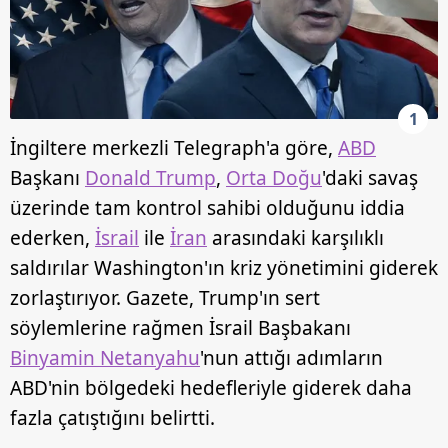
1
İngiltere merkezli Telegraph'a göre,
ABD
Başkanı
Donald Trump
,
Orta Doğu
'daki savaş
üzerinde tam kontrol sahibi olduğunu iddia
ederken,
İsrail
ile
İran
arasındaki karşılıklı
saldırılar Washington'ın kriz yönetimini giderek
zorlaştırıyor. Gazete, Trump'ın sert
söylemlerine rağmen İsrail Başbakanı
Binyamin Netanyahu
'nun attığı adımların
ABD'nin bölgedeki hedefleriyle giderek daha
fazla çatıştığını belirtti.