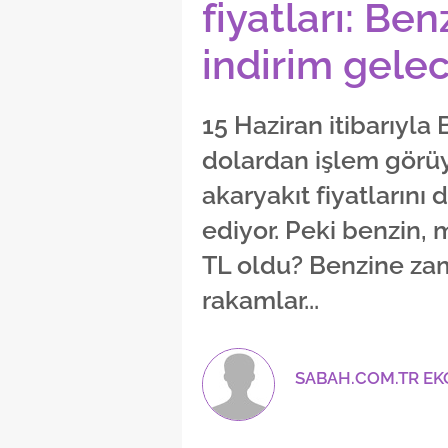
fiyatları: Be
indirim gele
15 Haziran itibarıyla 
dolardan işlem görüy
akaryakıt fiyatların
ediyor. Peki benzin, 
TL oldu? Benzine za
rakamlar...
SABAH.COM.TR E