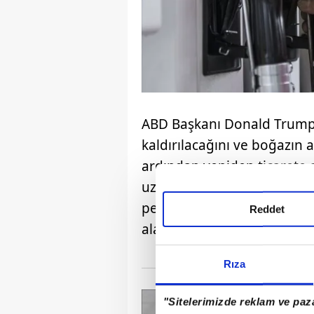
ABD Başkanı Donald Trump, 
kaldırılacağını ve boğazı
ardından yeniden ticarete a
uzmanları, anlaşmanın deta
petrol sevkiyatlarının ta
Reddet
alabileceğini belirtiyor.
Rıza
"Sitelerimizde reklam ve paza