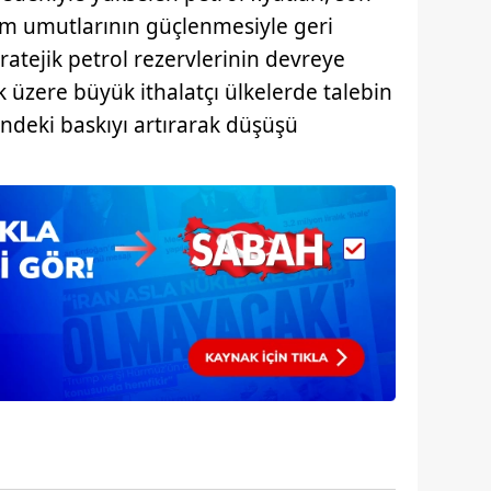
 çerezlerle ilgili bilgi almak için lütfen
tıklayınız
.
üm umutlarının güçlenmesiyle geri
ratejik petrol rezervlerinin devreye
 üzere büyük ithalatçı ülkelerde talebin
indeki baskıyı artırarak düşüşü