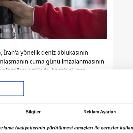
İran'a yönelik deniz ablukasının
n anlaşmanın cuma günü imzalanmasının
çılacağını açıkladı. Ancak piyasa
ylarının henüz netleşmediğini ve
m anlamıyla normale dönmesinin zaman
Bilgiler
Reklam Ayarları
rlama faaliyetlerinin yürütülmesi amaçları ile çerezler kullan