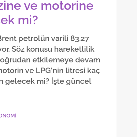
nzine ve motorine
cek mi?
Brent petrolün varili 83.27
or. Söz konusu hareketlilik
ı doğrudan etkilemeye devam
motorin ve LPG'nin litresi kaç
m gelecek mi? İşte güncel
KONOMİ