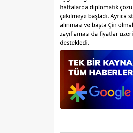
mevzuata uygun olarak kullanılan
haftalarda diplomatik çöz
çekilmeye başladı. Ayrıca st
alınması ve başta Çin olmak
zayıflaması da fiyatlar üzer
destekledi.