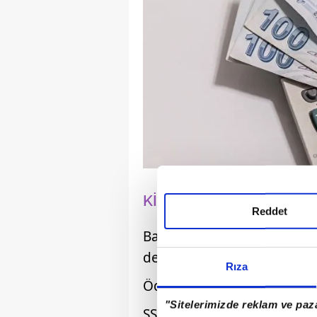
KİMLER BAYRAM İKRAMİ
Reddet
Bayram ikramiyesi sadece 
değil, çok geniş bir kesimi 
Rıza
Ödemeden faydalanan diğer
"Sitelerimizde reklam ve paza
SSK (4A) emeklileri