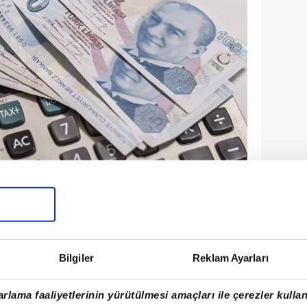
YESİ ALACAK?
SSK, Bağ-kur ve memur emeklilerini
kapsıyor.
Bilgiler
Reklam Ayarları
 gruplar şöyle;
rlama faaliyetlerinin yürütülmesi amaçları ile çerezler kullan