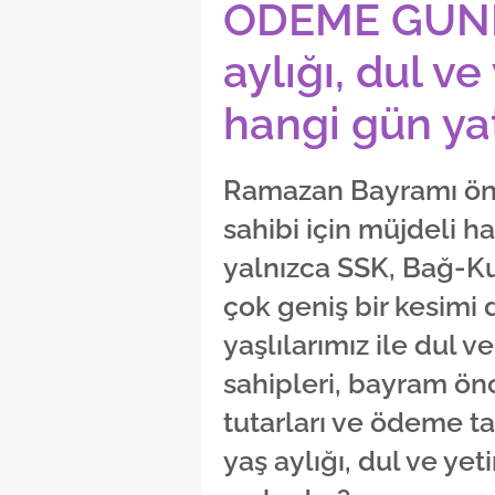
ÖDEME GÜNLE
aylığı, dul v
hangi gün ya
Ramazan Bayramı ön
sahibi için müjdeli h
yalnızca SSK, Bağ-Ku
çok geniş bir kesimi 
yaşlılarımız ile dul 
sahipleri, bayram ön
tutarları ve ödeme tar
yaş aylığı, dul ve ye