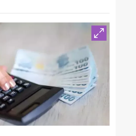
 çerezlerle ilgili bilgi almak için lütfen
tıklayınız
.