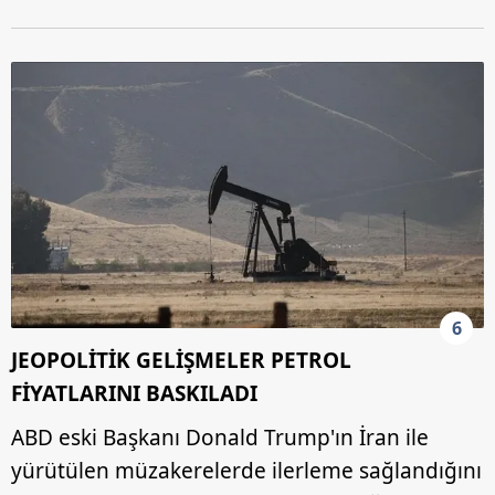
sınırlı olarak açık rızanız dahilinde kullanılacaktır.
Çerezlere ilişkin tercihlerinizi aşağıda yer alan panel
vasıtasıyla belirleyebilirsiniz. Çerezlere ilişkin detaylı bilgi
için Ayarlar butonuna tıklayabilir,
Çerez Bilgilendirme
Metnimizi
ziyaret edebilirsiniz.
6698 sayılı Kişisel Verilerin Korunması Kanunu uyarınca
hazırlanmış Aydınlatma Metnimizi okumak ve sitemizde
ilgili mevzuata uygun olarak kullanılan çerezlerle ilgili bilgi
almak için lütfen
tıklayınız
.
6
JEOPOLİTİK GELİŞMELER PETROL
FİYATLARINI BASKILADI
ABD eski Başkanı Donald Trump'ın İran ile
yürütülen müzakerelerde ilerleme sağlandığını