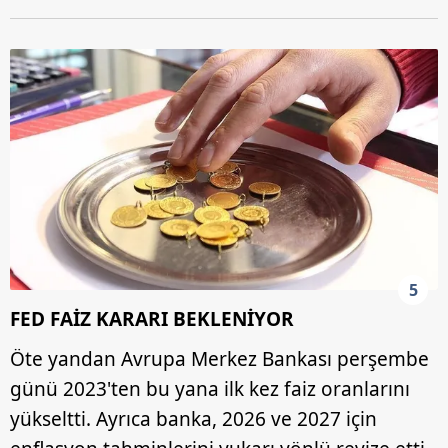
6698 sayılı Kişisel Verilerin Korunması Kanunu uyarınca
hazırlanmış Aydınlatma Metnimizi okumak ve sitemizde
ilgili mevzuata uygun olarak kullanılan çerezlerle ilgili bilgi
almak için lütfen
tıklayınız
.
5
FED FAİZ KARARI BEKLENİYOR
Öte yandan Avrupa Merkez Bankası perşembe
günü 2023'ten bu yana ilk kez faiz oranlarını
yükseltti. Ayrıca banka, 2026 ve 2027 için