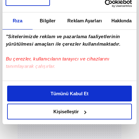
Rıza
Bilgiler
Reklam Ayarları
Hakkında
"Sitelerimizde reklam ve pazarlama faaliyetlerinin
DİĞER FOTOĞRAFLAR İÇİN İLERLEYİNİZ
yürütülmesi amaçları ile çerezler kullanılmaktadır.
Bu çerezler, kullanıcıların tarayıcı ve cihazlarını
tanımlayarak çalışırlar.
Bu çerezlere izin vermeniz halinde sizlere özel
kişiselleştirilmiş reklamlar sunabilir, sayfalarımızda sizlere
Tümünü Kabul Et
daha iyi reklam deneyimi yaşatabiliriz. Bunu yaparken
amacımızın size daha iyi bir reklam deneyimi sunmak
olduğunu ve sizlere en iyi içerikleri sunabilmek adına
Kişiselleştir
elimizden gelen çabayı gösterdiğimizi ve bu noktada,
reklamların maliyetlerimizi karşılamak noktasında tek gelir
kalemimiz olduğunu sizlere hatırlatmak isteriz.