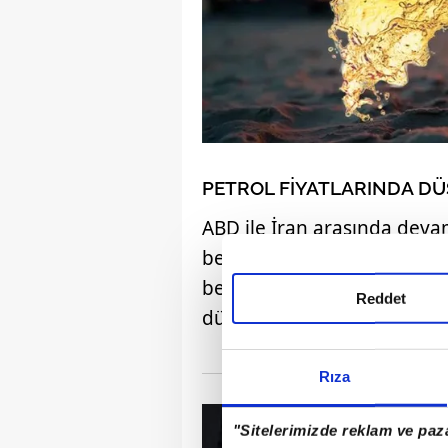
PETROL FİYATLARINDA D
ABD ile İran arasında dev
beklentiler ile İsrail-Lübna
belirsizlikler ile Brent Pet
Reddet
düştü.
Rıza
"Sitelerimizde reklam ve paza