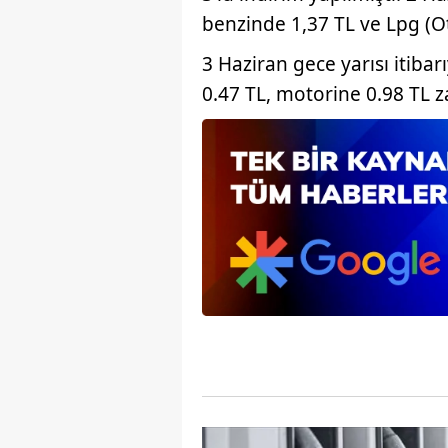
mevzuata uygun olarak kullanılan
benzinde 1,37 TL ve Lpg (Ot
3 Haziran gece yarısı itibar
0.47 TL, motorine 0.98 TL z