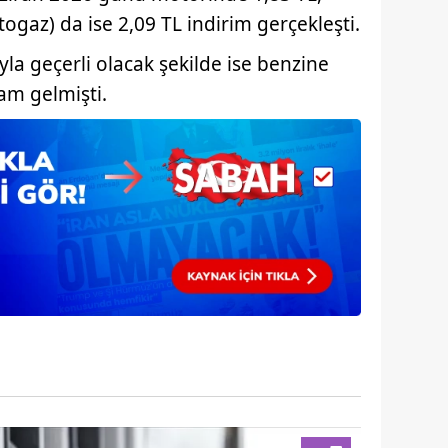
 çerezlerle ilgili bilgi almak için lütfen
tıklayınız
.
ogaz) da ise 2,09 TL indirim gerçekleşti.
ıyla geçerli olacak şekilde ise benzine
am gelmişti.