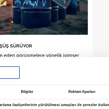
ÜŞÜŞ SÜRÜYOR
am eden görüşmelere yönelik iyimser
n hattındaki ateşkes sürecine ilişkin
rol 93 dolara, WTI ise 90 dolara kadar
Bilgiler
Reklam Ayarları
rlama faaliyetlerinin yürütülmesi amaçları ile çerezler kullan