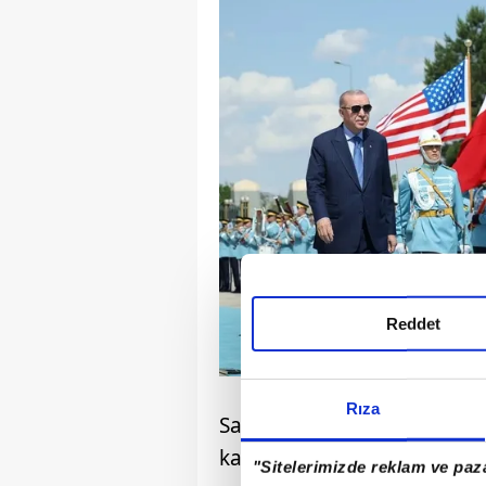
Reddet
Rıza
Sabah Gazetesi yazarı Dile
kaldırılmasının halinde sa
"Sitelerimizde reklam ve paza