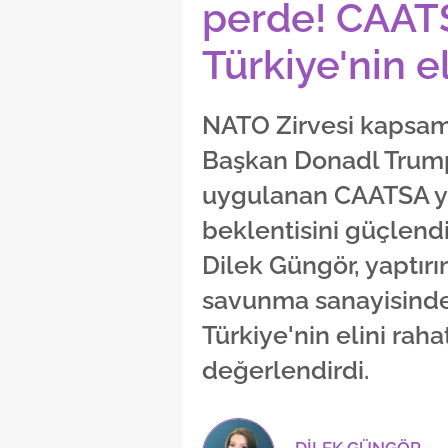
perde! CAAT
Türkiye'nin e
NATO Zirvesi kapsam
Başkan Donadl Trump'
uygulanan CAATSA yap
beklentisini güçlendi
Dilek Güngör, yaptır
savunma sanayisind
Türkiye'nin elini rah
değerlendirdi.