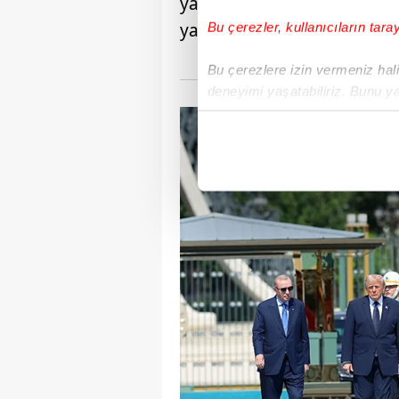
yaşanabilecek gelişmeleri 
yazısı....
Bu çerezler, kullanıcıların tara
Bu çerezlere izin vermeniz halin
deneyimi yaşatabiliriz. Bunu y
içerikleri sunabilmek adına el
noktasında tek gelir kalemimiz 
Her halükârda, kullanıcılar, bu 
Sizlere daha iyi bir hizmet sun
çerezler vasıtasıyla çeşitli kiş
amacıyla kullanılmaktadır. Diğer
reklam/pazarlama faaliyetlerinin
Çerezlere ilişkin tercihlerinizi 
butonuna tıklayabilir,
Çerez Bi
6698 sayılı Kişisel Verilerin 