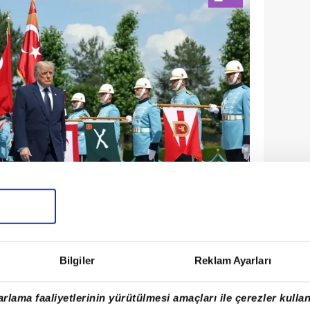
Bilgiler
Reklam Ayarları
k Güngör, CAATSA yaptırımlarının
vunma sanayi başta olmak üzere
rlama faaliyetlerinin yürütülmesi amaçları ile çerezler kullan