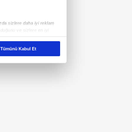
ızda sizlere daha iyi reklam
duğunu ve sizlere en iyi
liyetlerimizi karşılamak
Tümünü Kabul Et
ar gösterilmeyecektir."
çerezler kullanılmaktadır. Bu
u hizmetlerinin sunulması
i ve sizlere yönelik
nılacaktır.
kin detaylı bilgi için Ayarlar
ak ve sitemizde ilgili