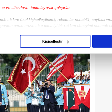
değerlendirdi. İşte Dilek Güngör'ün
yıcı ve cihazlarını tanımlayarak çalışırlar.
de sizlere özel kişiselleştirilmiş reklamlar sunabilir, sayfalarım
aparken amacımızın size daha iyi bir reklam deneyimi sunmak ol
imizden gelen çabayı gösterdiğimizi ve bu noktada, reklamların ma
olduğunu sizlere hatırlatmak isteriz.
Kişiselleştir
çerezlere izin vermedikleri takdirde, kullanıcılara hedefli reklaml
abilmek için İnternet Sitemizde kendimize ve üçüncü kişilere ait 
isel verileriniz işlenmekte olup gerekli olan çerezler bilgi toplum
 çerezler, sitemizin daha işlevsel kılınması ve kişiselleştirilmes
 yapılması, amaçlarıyla sınırlı olarak açık rızanız dahilinde kulla
aşağıda yer alan panel vasıtasıyla belirleyebilirsiniz. Çerezlere iliş
lgilendirme Metnimizi
ziyaret edebilirsiniz.
Korunması Kanunu uyarınca hazırlanmış Aydınlatma Metnimizi okum