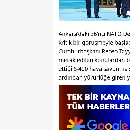
mevzuata uygun olarak kullanılan
Ankara'daki 36'ncı NATO De
kritik bir görüşmeyle başl
Cumhurbaşkanı Recep Tayy
merak edilen konulardan bi
ettiği S-400 hava savunma 
ardından yürürlüğe giren y