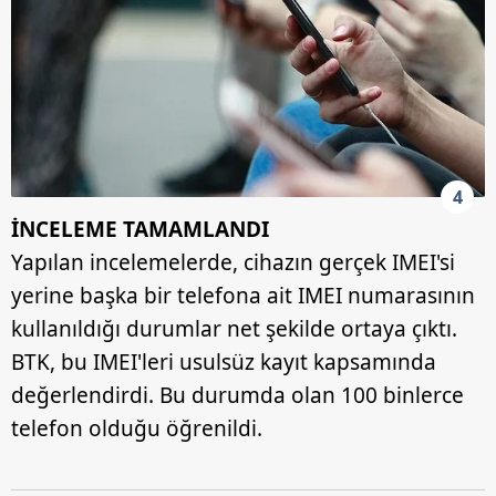
ilgili mevzuata uygun olarak kullanılan çerezlerle ilgili bilgi
almak için lütfen
tıklayınız
.
4
İNCELEME TAMAMLANDI
Yapılan incelemelerde, cihazın gerçek IMEI'si
yerine başka bir telefona ait IMEI numarasının
kullanıldığı durumlar net şekilde ortaya çıktı.
BTK, bu IMEI'leri usulsüz kayıt kapsamında
değerlendirdi. Bu durumda olan 100 binlerce
telefon olduğu öğrenildi.