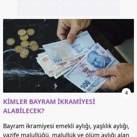
4
KİMLER BAYRAM İKRAMİYESİ
ALABİLECEK?
Bayram ikramiyesi emekli aylığı, yaşlılık aylığı,
vazife malullüğü, malullük ve ölüm aylığı alan