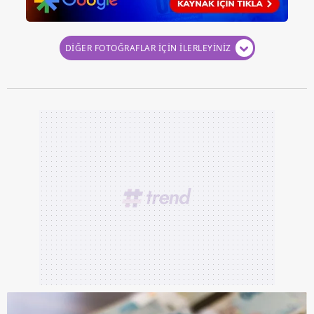
DİĞER FOTOĞRAFLAR İÇİN İLERLEYİNİZ