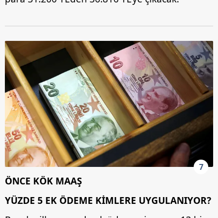
ilgili mevzuata uygun olarak kullanılan çerezlerle ilgili bilgi
almak için lütfen
tıklayınız
.
7
ÖNCE KÖK MAAŞ
YÜZDE 5 EK ÖDEME KİMLERE UYGULANIYOR?