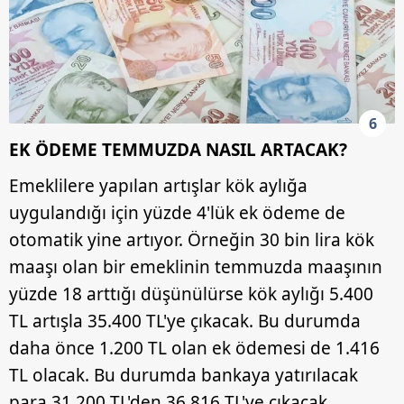
Sizlere daha iyi bir hizmet sunabilmek için İnternet
Sitemizde kendimize ve üçüncü kişilere ait çerezler
kullanılmaktadır. Bu çerezler vasıtasıyla çeşitli kişisel
verileriniz işlenmekte olup gerekli olan çerezler bilgi
6
toplumu hizmetlerinin sunulması amacıyla
EK ÖDEME TEMMUZDA NASIL ARTACAK?
kullanılmaktadır. Diğer çerezler, sitemizin daha işlevsel
kılınması ve kişiselleştirilmesi ve sizlere yönelik
Emeklilere yapılan artışlar kök aylığa
reklam/pazarlama faaliyetlerinin yapılması, amaçlarıyla
uygulandığı için yüzde 4'lük ek ödeme de
sınırlı olarak açık rızanız dahilinde kullanılacaktır.
otomatik yine artıyor. Örneğin 30 bin lira kök
Çerezlere ilişkin tercihlerinizi aşağıda yer alan panel
maaşı olan bir emeklinin temmuzda maaşının
vasıtasıyla belirleyebilirsiniz. Çerezlere ilişkin detaylı bilgi
yüzde 18 arttığı düşünülürse kök aylığı 5.400
için Ayarlar butonuna tıklayabilir,
Çerez Bilgilendirme
TL artışla 35.400 TL'ye çıkacak. Bu durumda
Metnimizi
ziyaret edebilirsiniz.
daha önce 1.200 TL olan ek ödemesi de 1.416
6698 sayılı Kişisel Verilerin Korunması Kanunu uyarınca
TL olacak. Bu durumda bankaya yatırılacak
hazırlanmış Aydınlatma Metnimizi okumak ve sitemizde
para 31.200 TL'den 36.816 TL'ye çıkacak.