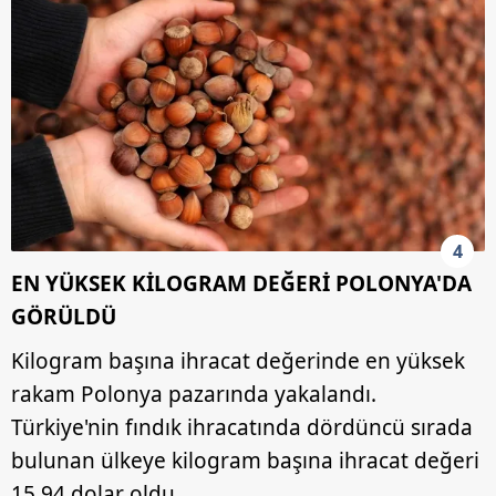
Metnimizi
ziyaret edebilirsiniz.
6698 sayılı Kişisel Verilerin Korunması Kanunu uyarınca
hazırlanmış Aydınlatma Metnimizi okumak ve sitemizde
ilgili mevzuata uygun olarak kullanılan çerezlerle ilgili bilgi
almak için lütfen
tıklayınız
.
4
EN YÜKSEK KİLOGRAM DEĞERİ POLONYA'DA
GÖRÜLDÜ
Kilogram başına ihracat değerinde en yüksek
rakam Polonya pazarında yakalandı.
Türkiye'nin fındık ihracatında dördüncü sırada
bulunan ülkeye kilogram başına ihracat değeri
15,94 dolar oldu.