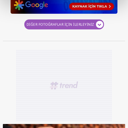
kalemimiz olduğunu sizlere hatırlatmak isteriz.
Her halükârda, kullanıcılar, bu çerezlere izin vermedikleri
takdirde, kullanıcılara hedefli reklamlar
DİĞER FOTOĞRAFLAR İÇİN İLERLEYİNİZ
gösterilmeyecektir."
Sizlere daha iyi bir hizmet sunabilmek için İnternet
Sitemizde kendimize ve üçüncü kişilere ait çerezler
kullanılmaktadır. Bu çerezler vasıtasıyla çeşitli kişisel
verileriniz işlenmekte olup gerekli olan çerezler bilgi
toplumu hizmetlerinin sunulması amacıyla
kullanılmaktadır. Diğer çerezler, sitemizin daha işlevsel
kılınması ve kişiselleştirilmesi ve sizlere yönelik
reklam/pazarlama faaliyetlerinin yapılması, amaçlarıyla
sınırlı olarak açık rızanız dahilinde kullanılacaktır.
Çerezlere ilişkin tercihlerinizi aşağıda yer alan panel
vasıtasıyla belirleyebilirsiniz. Çerezlere ilişkin detaylı bilgi
için Ayarlar butonuna tıklayabilir,
Çerez Bilgilendirme