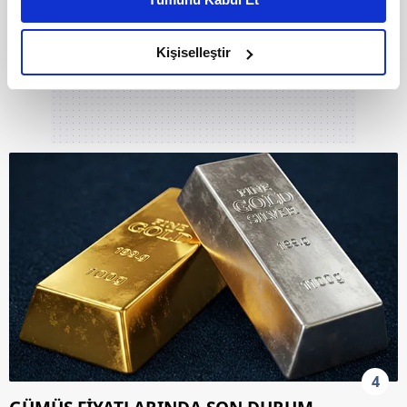
daha iyi reklam deneyimi yaşatabiliriz. Bunu yaparken
amacımızın size daha iyi bir reklam deneyimi sunmak
olduğunu ve sizlere en iyi içerikleri sunabilmek adına
Kişiselleştir
elimizden gelen çabayı gösterdiğimizi ve bu noktada,
reklamların maliyetlerimizi karşılamak noktasında tek gelir
kalemimiz olduğunu sizlere hatırlatmak isteriz.
Her halükârda, kullanıcılar, bu çerezlere izin vermedikleri
takdirde, kullanıcılara hedefli reklamlar
gösterilmeyecektir."
Sizlere daha iyi bir hizmet sunabilmek için İnternet
Sitemizde kendimize ve üçüncü kişilere ait çerezler
kullanılmaktadır. Bu çerezler vasıtasıyla çeşitli kişisel
verileriniz işlenmekte olup gerekli olan çerezler bilgi
toplumu hizmetlerinin sunulması amacıyla
kullanılmaktadır. Diğer çerezler, sitemizin daha işlevsel
kılınması ve kişiselleştirilmesi ve sizlere yönelik
4
reklam/pazarlama faaliyetlerinin yapılması, amaçlarıyla