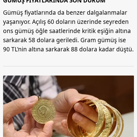
GÜMÜŞ FİYATLARINDA SON DURUM
sınırlı olarak açık rızanız dahilinde kullanılacaktır.
Gümüş fiyatlarında da benzer dalgalanmalar
Çerezlere ilişkin tercihlerinizi aşağıda yer alan panel
yaşanıyor. Açılış 60 doların üzerinde seyreden
vasıtasıyla belirleyebilirsiniz. Çerezlere ilişkin detaylı bilgi
ons gümüş öğle saatlerinde kritik eşiğin altına
için Ayarlar butonuna tıklayabilir,
Çerez Bilgilendirme
sarkarak 58 dolara geriledi. Gram gümüş ise
Metnimizi
ziyaret edebilirsiniz.
90 TL'nin altına sarkarak 88 dolara kadar düştü.
6698 sayılı Kişisel Verilerin Korunması Kanunu uyarınca
hazırlanmış Aydınlatma Metnimizi okumak ve sitemizde
ilgili mevzuata uygun olarak kullanılan çerezlerle ilgili bilgi
almak için lütfen
tıklayınız
.