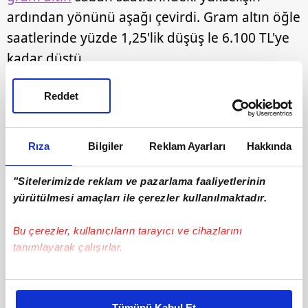
ardından yönünü aşağı çevirdi. Gram altın öğle
saatlerinde yüzde 1,25'lik düşüş le 6.100 TL'ye
kadar düştü.
Reddet
Rıza
Bilgiler
Reklam Ayarları
Hakkında
"Sitelerimizde reklam ve pazarlama faaliyetlerinin
DİĞER FOTOĞRAFLAR İÇİN İLERLEYİNİZ
yürütülmesi amaçları ile çerezler kullanılmaktadır.
Bu çerezler, kullanıcıların tarayıcı ve cihazlarını
tanımlayarak çalışırlar.
Bu çerezlere izin vermeniz halinde sizlere özel
kişiselleştirilmiş reklamlar sunabilir, sayfalarımızda sizlere
Tümünü Kabul Et