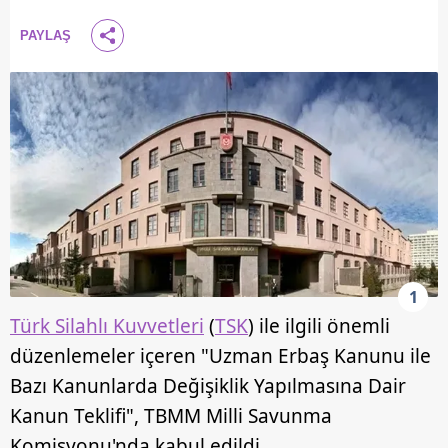
PAYLAŞ
1
Türk Silahlı Kuvvetleri
(
TSK
) ile ilgili önemli
düzenlemeler içeren "Uzman Erbaş Kanunu ile
Bazı Kanunlarda Değişiklik Yapılmasına Dair
Kanun Teklifi", TBMM Milli Savunma
Komisyonu'nda kabul edildi.