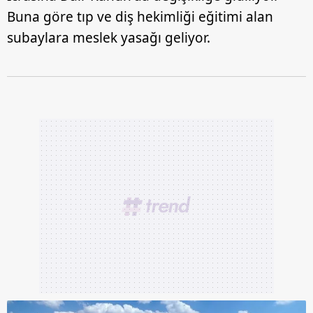
Buna göre tıp ve diş hekimliği eğitimi alan
subaylara meslek yasağı geliyor.