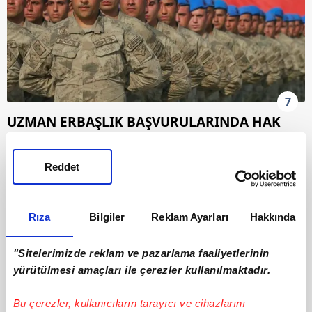
7
UZMAN ERBAŞLIK BAŞVURULARINDA HAK
KAYBI ÖNLENECEK
Reddet
Teklifle, askerlik hizmetinden muaf tutulan
kişilerin de uzman erbaşlık başvurularında
yaşadığı hak kayıplarının önüne geçilmesi
Rıza
Bilgiler
Reklam Ayarları
Hakkında
amaçlanıyor.
"Sitelerimizde reklam ve pazarlama faaliyetlerinin
Düzenleme kapsamında özellikle şehit yakınları
yürütülmesi amaçları ile çerezler kullanılmaktadır.
gibi askerlikten muaf olan kişilerin uzman
erbaşlık müracaatlarında yaşanan
Bu çerezler, kullanıcıların tarayıcı ve cihazlarını