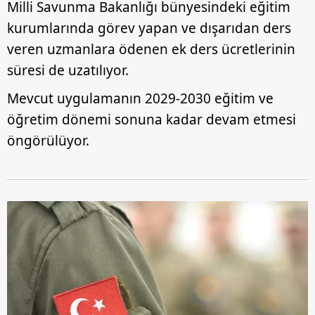
Milli Savunma Bakanlığı bünyesindeki eğitim
toplumu hizmetlerinin sunulması amacıyla
kurumlarında görev yapan ve dışarıdan ders
kullanılmaktadır. Diğer çerezler, sitemizin daha işlevsel
veren uzmanlara ödenen ek ders ücretlerinin
kılınması ve kişiselleştirilmesi ve sizlere yönelik
reklam/pazarlama faaliyetlerinin yapılması, amaçlarıyla
süresi de uzatılıyor.
sınırlı olarak açık rızanız dahilinde kullanılacaktır.
Mevcut uygulamanın 2029-2030 eğitim ve
Çerezlere ilişkin tercihlerinizi aşağıda yer alan panel
öğretim dönemi sonuna kadar devam etmesi
vasıtasıyla belirleyebilirsiniz. Çerezlere ilişkin detaylı bilgi
öngörülüyor.
için Ayarlar butonuna tıklayabilir,
Çerez Bilgilendirme
Metnimizi
ziyaret edebilirsiniz.
6698 sayılı Kişisel Verilerin Korunması Kanunu uyarınca
hazırlanmış Aydınlatma Metnimizi okumak ve sitemizde
ilgili mevzuata uygun olarak kullanılan çerezlerle ilgili bilgi
almak için lütfen
tıklayınız
.