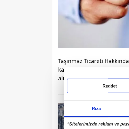
Taşınmaz Ticareti Hakkında 
kapsamında sistemin 1 Te
alınması öngörülüyordu.
Reddet
Rıza
"Sitelerimizde reklam ve paza