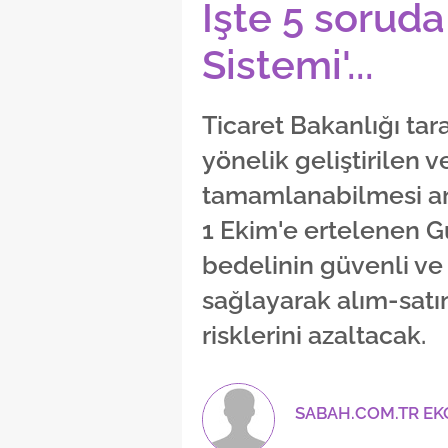
İşte 5 sorud
Sistemi'...
Ticaret Bakanlığı tar
yönelik geliştirilen v
tamamlanabilmesi a
1 Ekim'e ertelenen G
bedelinin güvenli ve 
sağlayarak alım-satı
risklerini azaltacak.
SABAH.COM.TR E