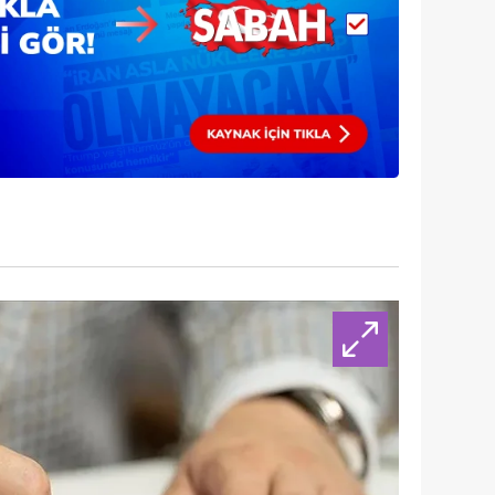
 çerezlerle ilgili bilgi almak için lütfen
tıklayınız
.