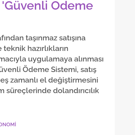
a 'Güvenli Ödeme
afından taşınmaz satışına
e teknik hazırlıkların
macıyla uygulamaya alınması
üvenli Ödeme Sistemi, satış
eş zamanlı el değiştirmesini
m süreçlerinde dolandırıcılık
KONOMİ