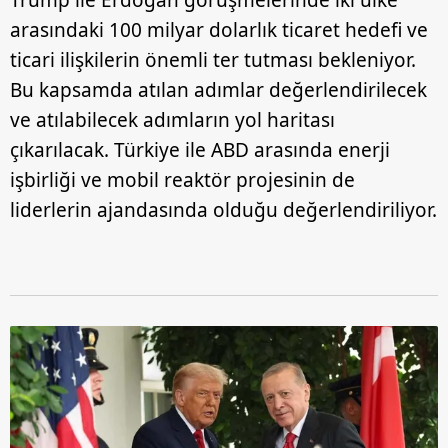
Trump ile Erdoğan görüşmelerinde iki ülke
Metnimizi
ziyaret edebilirsiniz.
arasındaki 100 milyar dolarlık ticaret hedefi ve
6698 sayılı Kişisel Verilerin Korunması Kanunu uyarınca
ticari ilişkilerin önemli ter tutması bekleniyor.
hazırlanmış Aydınlatma Metnimizi okumak ve sitemizde
Bu kapsamda atılan adımlar değerlendirilecek
ilgili mevzuata uygun olarak kullanılan çerezlerle ilgili bilgi
ve atılabilecek adımların yol haritası
almak için lütfen
tıklayınız
.
çıkarılacak. Türkiye ile ABD arasında enerji
işbirliği ve mobil reaktör projesinin de
liderlerin ajandasında olduğu değerlendiriliyor.