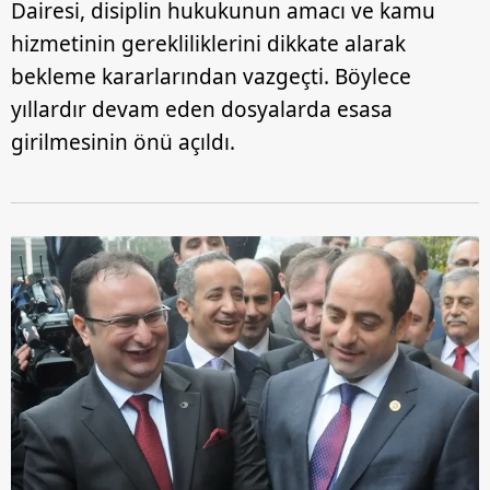
Dairesi, disiplin hukukunun amacı ve kamu
hizmetinin gerekliliklerini dikkate alarak
Çerezlere ilişkin tercihlerinizi aşağıda yer alan panel
vasıtasıyla belirleyebilirsiniz. Çerezlere ilişkin detaylı bilgi
bekleme kararlarından vazgeçti. Böylece
için Ayarlar butonuna tıklayabilir,
Çerez Bilgilendirme
yıllardır devam eden dosyalarda esasa
Metnimizi
ziyaret edebilirsiniz.
girilmesinin önü açıldı.
6698 sayılı Kişisel Verilerin Korunması Kanunu uyarınca
hazırlanmış Aydınlatma Metnimizi okumak ve sitemizde
ilgili mevzuata uygun olarak kullanılan çerezlerle ilgili bilgi
almak için lütfen
tıklayınız
.