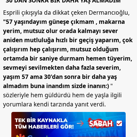
"30'DAN SONRA BİR DAHA YAŞ ALMADIM"
Esprili çıkışıyla da dikkat çeken Dermancıoğlu,
"57 yaşındayım güneşe çıkmam , makarna
yerim, mutsuz olur orada kalmayı sever
aniden mutluluğa hızlı bir geçiş yaparım, çok
çalışırım hep çalışırım, mutsuz olduğum
ortamda bir saniye durmam hemen tüyerim,
sevmeyi sevilmekten daha fazla severim,
yaşım 57 ama 30'dan sonra bir daha yaş
almadım buna inandım sizde inanın:)
"
sözleriyle hem güldürdü hem de yaşla ilgili
yorumlara kendi tarzında yanıt verdi.