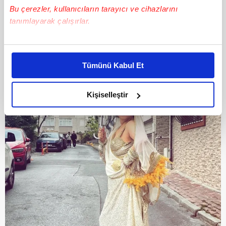
Bu çerezler, kullanıcıların tarayıcı ve cihazlarını
tanımlayarak çalışırlar.
Bu çerezlere izin vermeniz halinde sizlere özel
kişiselleştirilmiş reklamlar sunabilir, sayfalarımızda sizlere
Tümünü Kabul Et
daha iyi reklam deneyimi yaşatabiliriz. Bunu yaparken
amacımızın size daha iyi bir reklam deneyimi sunmak
olduğunu ve sizlere en iyi içerikleri sunabilmek adına
Kişiselleştir
elimizden gelen çabayı gösterdiğimizi ve bu noktada,
reklamların maliyetlerimizi karşılamak noktasında tek gelir
kalemimiz olduğunu sizlere hatırlatmak isteriz.
Her halükârda, kullanıcılar, bu çerezlere izin vermedikleri
takdirde, kullanıcılara hedefli reklamlar
gösterilmeyecektir."
Sizlere daha iyi bir hizmet sunabilmek için İnternet
Sitemizde kendimize ve üçüncü kişilere ait çerezler