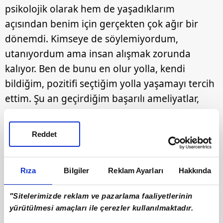
psikolojik olarak hem de yaşadıklarım
açısından benim için gerçekten çok ağır bir
dönemdi. Kimseye de söylemiyordum,
utanıyordum ama insan alışmak zorunda
kalıyor. Ben de bunu en olur yolla, kendi
bildiğim, pozitifi seçtiğim yolla yaşamayı tercih
ettim. Şu an geçirdiğim başarılı ameliyatlar,
yeni doktorlarımla birlikte iyileşme yolunda
olmam ve hayatıma, kariyerime yeniden
Reddet
devam edecek gücü kendimde bulmam
sayesinde bunu paylaşabilecek cesareti
Rıza
Bilgiler
Reklam Ayarları
Hakkında
buluyorum."
"Sitelerimizde reklam ve pazarlama faaliyetlerinin
yürütülmesi amaçları ile çerezler kullanılmaktadır.