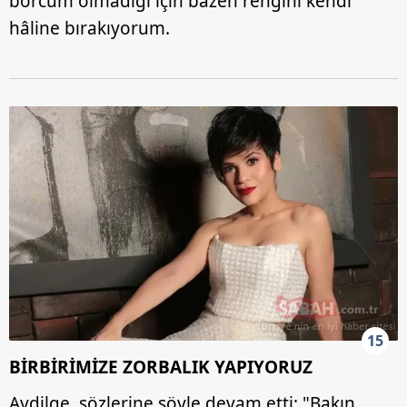
borcum olmadığı için bazen rengini kendi
hâline bırakıyorum.
15
BİRBİRİMİZE ZORBALIK YAPIYORUZ
Aydilge, sözlerine şöyle devam etti; "Bakın,