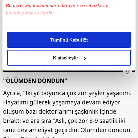
Bu çerezler, kullanıcıların tarayıcı ve cihazlarını
tanımlayarak çalışırlar.
Bu çerezlere izin vermeniz halinde sizlere özel
kişiselleştirilmiş reklamlar sunabilir, sayfalarımızda sizlere
Tümünü Kabul Et
daha iyi reklam deneyimi yaşatabiliriz. Bunu yaparken
amacımızın size daha iyi bir reklam deneyimi sunmak
olduğunu ve sizlere en iyi içerikleri sunabilmek adına
Kişiselleştir
elimizden gelen çabayı gösterdiğimizi ve bu noktada,
9
reklamların maliyetlerimizi karşılamak noktasında tek gelir
"ÖLÜMDEN DÖNDÜN"
kalemimiz olduğunu sizlere hatırlatmak isteriz.
Ayrıca, "İki yıl boyunca çok zor şeyler yaşadım.
Her halükârda, kullanıcılar, bu çerezlere izin vermedikleri
Hayatımı gülerek yaşamaya devam ediyor
takdirde, kullanıcılara hedefli reklamlar
gösterilmeyecektir."
oluşum bazı doktorlarımı şaşkınlık içinde
bıraktı ve ara sıra "Aslı, çok zor 8-9 saatlik iki
Sizlere daha iyi bir hizmet sunabilmek için İnternet
tane dev ameliyat geçirdin. Ölümden döndün.
Sitemizde kendimize ve üçüncü kişilere ait çerezler