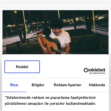
Reddet
9
Derslerinde oldukça başarılı ve örnek bir
öğrenci olmasına rağmen Özcan, vaktinin bir
Rıza
Bilgiler
Reklam Ayarları
Hakkında
çoğunu müzik ve spora ayırmayı tercih etti.
"Sitelerimizde reklam ve pazarlama faaliyetlerinin
yürütülmesi amaçları ile çerezler kullanılmaktadır.