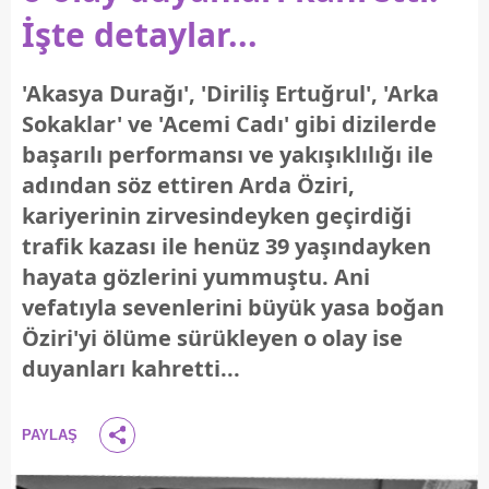
İşte detaylar...
'Akasya Durağı', 'Diriliş Ertuğrul', 'Arka
Sokaklar' ve 'Acemi Cadı' gibi dizilerde
başarılı performansı ve yakışıklılığı ile
adından söz ettiren Arda Öziri,
kariyerinin zirvesindeyken geçirdiği
trafik kazası ile henüz 39 yaşındayken
hayata gözlerini yummuştu. Ani
vefatıyla sevenlerini büyük yasa boğan
Öziri'yi ölüme sürükleyen o olay ise
duyanları kahretti...
PAYLAŞ