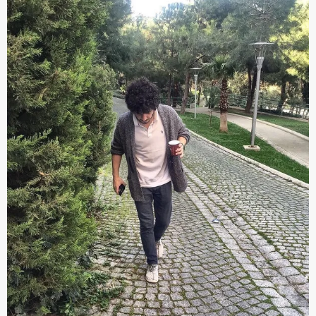
kullanılmaktadır. Bu çerezler vasıtasıyla çeşitli kişisel
verileriniz işlenmekte olup gerekli olan çerezler bilgi
toplumu hizmetlerinin sunulması amacıyla
kullanılmaktadır. Diğer çerezler, sitemizin daha işlevsel
kılınması ve kişiselleştirilmesi ve sizlere yönelik
reklam/pazarlama faaliyetlerinin yapılması, amaçlarıyla
sınırlı olarak açık rızanız dahilinde kullanılacaktır.
Çerezlere ilişkin tercihlerinizi aşağıda yer alan panel
vasıtasıyla belirleyebilirsiniz. Çerezlere ilişkin detaylı bilgi
için Ayarlar butonuna tıklayabilir,
Çerez Bilgilendirme
Metnimizi
ziyaret edebilirsiniz.
6698 sayılı Kişisel Verilerin Korunması Kanunu uyarınca
hazırlanmış Aydınlatma Metnimizi okumak ve sitemizde
ilgili mevzuata uygun olarak kullanılan çerezlerle ilgili bilgi
almak için lütfen
tıklayınız
.