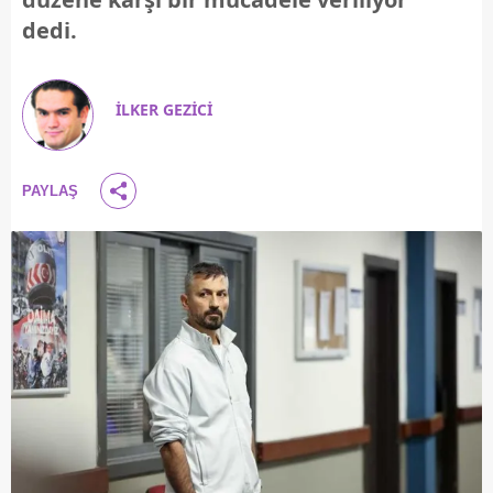
dedi.
İLKER GEZİCİ
PAYLAŞ