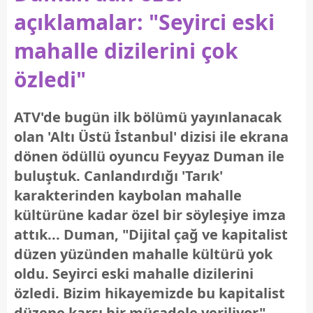
açıklamalar: "Seyirci eski
mahalle dizilerini çok
özledi"
ATV'de bugün ilk bölümü yayınlanacak
olan 'Altı Üstü İstanbul' dizisi ile ekrana
dönen ödüllü oyuncu Feyyaz Duman ile
buluştuk. Canlandırdığı 'Tarık'
karakterinden kaybolan mahalle
kültürüne kadar özel bir söyleşiye imza
attık... Duman, "Dijital çağ ve kapitalist
düzen yüzünden mahalle kültürü yok
oldu. Seyirci eski mahalle dizilerini
özledi. Bizim hikayemizde bu kapitalist
düzene karşı bir mücadele veriliyor"