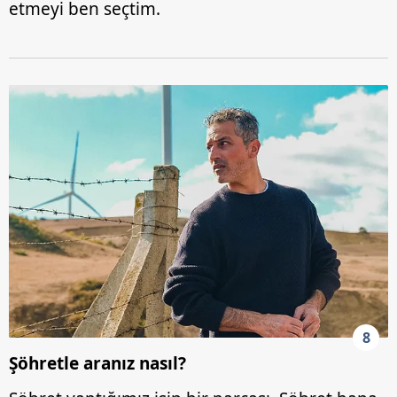
etmeyi ben seçtim.
8
Şöhretle aranız nasıl?