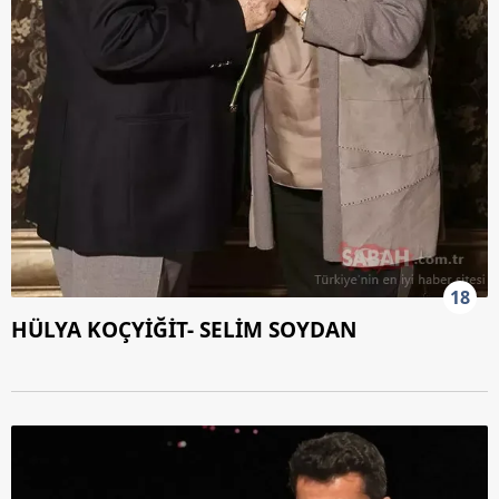
18
HÜLYA KOÇYİĞİT- SELİM SOYDAN