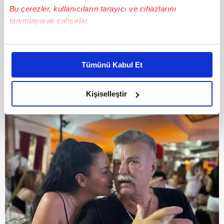
Bu çerezler, kullanıcıların tarayıcı ve cihazlarını
tanımlayarak çalışırlar.
9
Bu çerezlere izin vermeniz halinde sizlere özel
NURİ ALÇO - BURCU ALÇO
kişiselleştirilmiş reklamlar sunabilir, sayfalarımızda sizlere
Tümünü Kabul Et
daha iyi reklam deneyimi yaşatabiliriz. Bunu yaparken
amacımızın size daha iyi bir reklam deneyimi sunmak
olduğunu ve sizlere en iyi içerikleri sunabilmek adına
Kişiselleştir
elimizden gelen çabayı gösterdiğimizi ve bu noktada,
reklamların maliyetlerimizi karşılamak noktasında tek gelir
kalemimiz olduğunu sizlere hatırlatmak isteriz.
Her halükârda, kullanıcılar, bu çerezlere izin vermedikleri
takdirde, kullanıcılara hedefli reklamlar
gösterilmeyecektir."
Sizlere daha iyi bir hizmet sunabilmek için İnternet
Sitemizde kendimize ve üçüncü kişilere ait çerezler