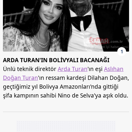
1
ARDA TURAN'IN BOLİVYALI BACANAĞI
Ünlü teknik direktör
Arda Turan
'ın eşi
Aslıhan
Doğan Turan
'ın ressam kardeşi Dilahan Doğan,
geçtiğimiz yıl Bolivya Amazonları'nda gittiği
şifa kampının sahibi Nino de Selva'ya aşık oldu.