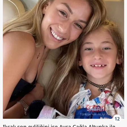
12
Ilıcalı son evliliğini ise Ayça Çağla Altunka ile