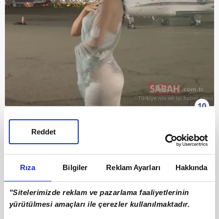
10
TERCİHİYLE GÜNDEM OLMUŞTU
Reddet
Rodriguez, bu galada tercih ettiği kıyafetle de
magazin gündemine oturmuştu.
Rıza
Bilgiler
Reklam Ayarları
Hakkında
"Sitelerimizde reklam ve pazarlama faaliyetlerinin
yürütülmesi amaçları ile çerezler kullanılmaktadır.