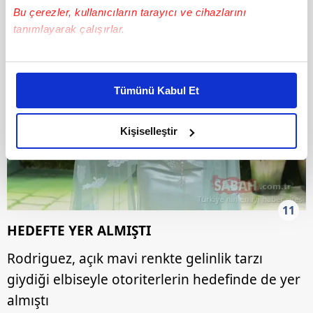
Bu çerezler, kullanıcıların tarayıcı ve cihazlarını
tanımlayarak çalışırlar.
Bu çerezlere izin vermeniz halinde sizlere özel
kişiselleştirilmiş reklamlar sunabilir, sayfalarımızda sizlere
Tümünü Kabul Et
daha iyi reklam deneyimi yaşatabiliriz. Bunu yaparken
amacımızın size daha iyi bir reklam deneyimi sunmak
olduğunu ve sizlere en iyi içerikleri sunabilmek adına
Kişiselleştir
elimizden gelen çabayı gösterdiğimizi ve bu noktada,
reklamların maliyetlerimizi karşılamak noktasında tek gelir
kalemimiz olduğunu sizlere hatırlatmak isteriz.
11
Her halükârda, kullanıcılar, bu çerezlere izin vermedikleri
HEDEFTE YER ALMIŞTI
takdirde, kullanıcılara hedefli reklamlar
gösterilmeyecektir."
Rodriguez, açık mavi renkte gelinlik tarzı
giydiği elbiseyle otoriterlerin hedefinde de yer
Sizlere daha iyi bir hizmet sunabilmek için İnternet
Sitemizde kendimize ve üçüncü kişilere ait çerezler
almıştı