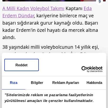
9
A Milli Kadın Voleybol Takımı
Kaptanı
Eda
Erdem Dündar
, kariyerine binlerce maç ve
başarı sığdırarak gurur kaynağı oldu. Başarı
kadar Erdem'in özel hayatı da mercek altına
alındı.
38 yaşındaki milli voleybolcunun 14 yıllık eşi,
sosyal medyada gündem oldu. İşte Eda
Erdem'in sevgi dolu evliliği ve eşi hakkında
Reddet
merak edilenler…
Rıza
Bilgiler
Reklam Ayarları
Hakkında
"Sitelerimizde reklam ve pazarlama faaliyetlerinin
yürütülmesi amaçları ile çerezler kullanılmaktadır.