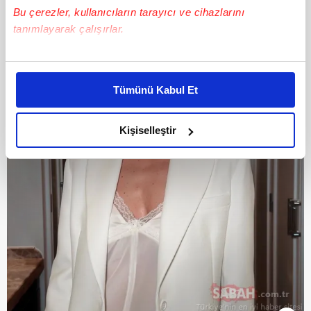
Bu çerezler, kullanıcıların tarayıcı ve cihazlarını
tanımlayarak çalışırlar.
Bu çerezlere izin vermeniz halinde sizlere özel
kişiselleştirilmiş reklamlar sunabilir, sayfalarımızda sizlere
Tümünü Kabul Et
daha iyi reklam deneyimi yaşatabiliriz. Bunu yaparken
amacımızın size daha iyi bir reklam deneyimi sunmak
olduğunu ve sizlere en iyi içerikleri sunabilmek adına
Kişiselleştir
elimizden gelen çabayı gösterdiğimizi ve bu noktada,
reklamların maliyetlerimizi karşılamak noktasında tek gelir
kalemimiz olduğunu sizlere hatırlatmak isteriz.
Her halükârda, kullanıcılar, bu çerezlere izin vermedikleri
takdirde, kullanıcılara hedefli reklamlar
gösterilmeyecektir."
Sizlere daha iyi bir hizmet sunabilmek için İnternet
Sitemizde kendimize ve üçüncü kişilere ait çerezler