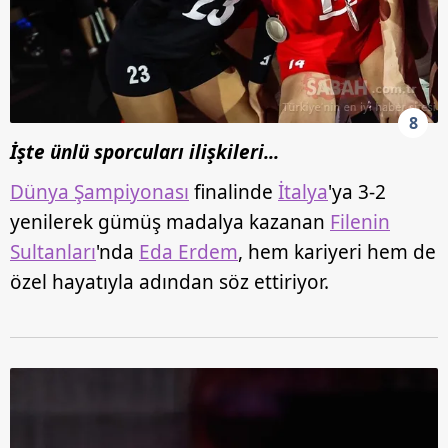
8
İşte ünlü sporcuları ilişkileri...
Dünya Şampiyonası
finalinde
İtalya
'ya 3-2
yenilerek gümüş madalya kazanan
Filenin
Sultanları
'nda
Eda Erdem
, hem kariyeri hem de
özel hayatıyla adından söz ettiriyor.