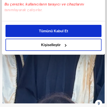
Bu çerezler, kullanıcıların tarayıcı ve cihazlarını
tanımlayarak çalışırlar.
Bu çerezlere izin vermeniz halinde sizlere özel
kişiselleştirilmiş reklamlar sunabilir, sayfalarımızda sizlere
Tümünü Kabul Et
daha iyi reklam deneyimi yaşatabiliriz. Bunu yaparken
amacımızın size daha iyi bir reklam deneyimi sunmak
olduğunu ve sizlere en iyi içerikleri sunabilmek adına
Kişiselleştir
elimizden gelen çabayı gösterdiğimizi ve bu noktada,
reklamların maliyetlerimizi karşılamak noktasında tek gelir
kalemimiz olduğunu sizlere hatırlatmak isteriz.
Her halükârda, kullanıcılar, bu çerezlere izin vermedikleri
takdirde, kullanıcılara hedefli reklamlar
gösterilmeyecektir."
Sizlere daha iyi bir hizmet sunabilmek için İnternet
Sitemizde kendimize ve üçüncü kişilere ait çerezler
9