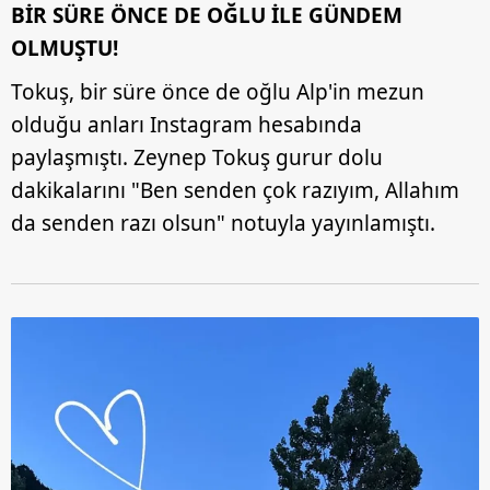
kullanılmaktadır. Bu çerezler vasıtasıyla çeşitli kişisel
BİR SÜRE ÖNCE DE OĞLU İLE GÜNDEM
verileriniz işlenmekte olup gerekli olan çerezler bilgi
OLMUŞTU!
toplumu hizmetlerinin sunulması amacıyla
kullanılmaktadır. Diğer çerezler, sitemizin daha işlevsel
Tokuş, bir süre önce de oğlu Alp'in mezun
kılınması ve kişiselleştirilmesi ve sizlere yönelik
olduğu anları Instagram hesabında
reklam/pazarlama faaliyetlerinin yapılması, amaçlarıyla
paylaşmıştı. Zeynep Tokuş gurur dolu
sınırlı olarak açık rızanız dahilinde kullanılacaktır.
dakikalarını "Ben senden çok razıyım, Allahım
Çerezlere ilişkin tercihlerinizi aşağıda yer alan panel
da senden razı olsun" notuyla yayınlamıştı.
vasıtasıyla belirleyebilirsiniz. Çerezlere ilişkin detaylı bilgi
için Ayarlar butonuna tıklayabilir,
Çerez Bilgilendirme
Metnimizi
ziyaret edebilirsiniz.
6698 sayılı Kişisel Verilerin Korunması Kanunu uyarınca
hazırlanmış Aydınlatma Metnimizi okumak ve sitemizde
ilgili mevzuata uygun olarak kullanılan çerezlerle ilgili bilgi
almak için lütfen
tıklayınız
.