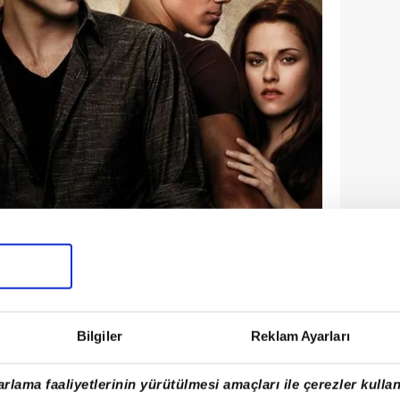
ttinson ve Taylor Lautner üçlüsünü
pirler ve kurt adamların imkansız aşkını
Bilgiler
Reklam Ayarları
ugünlerde ise hayranlar, efsane
ğişimini konuşuyor.
rlama faaliyetlerinin yürütülmesi amaçları ile çerezler kullan