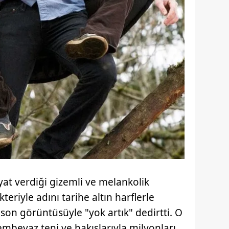
 çerezlerle ilgili bilgi almak için lütfen
tıklayınız
.
ayat verdiği gizemli ve melankolik
eriyle adını tarihe altın harflerle
son görüntüsüyle "yok artık" dedirtti. O
beyaz teni ve bakışlarıyla milyonları