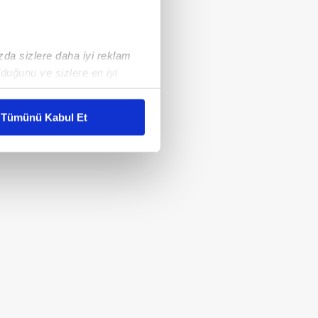
ızda sizlere daha iyi reklam
duğunu ve sizlere en iyi
liyetlerimizi karşılamak
Tümünü Kabul Et
ar gösterilmeyecektir."
çerezler kullanılmaktadır. Bu
u hizmetlerinin sunulması
i ve sizlere yönelik
nılacaktır.
kin detaylı bilgi için Ayarlar
ak ve sitemizde ilgili