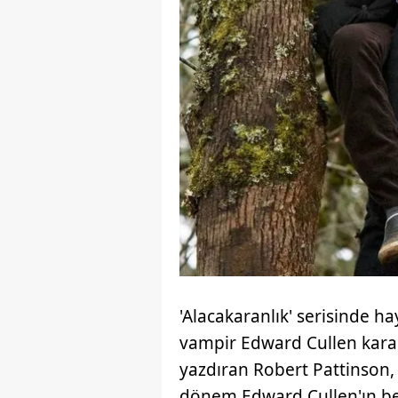
mevzuata uygun olarak kullanılan
'Alacakaranlık' serisinde h
vampir Edward Cullen karakt
yazdıran Robert Pattinson, 
dönem Edward Cullen'ın bem