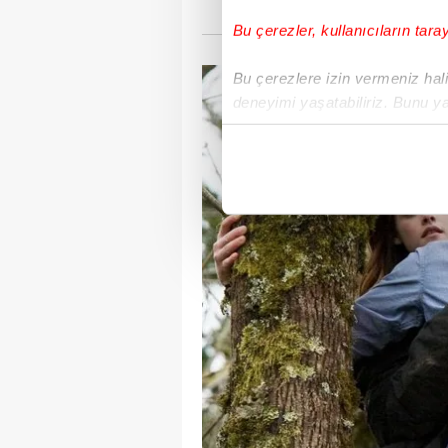
Bu çerezler, kullanıcıların tara
Bu çerezlere izin vermeniz halin
deneyimi yaşatabiliriz. Bunu y
içerikleri sunabilmek adına el
noktasında tek gelir kalemimiz 
Her halükârda, kullanıcılar, bu 
Sizlere daha iyi bir hizmet sun
çerezler vasıtasıyla çeşitli kiş
amacıyla kullanılmaktadır. Diğer
reklam/pazarlama faaliyetlerinin
Çerezlere ilişkin tercihlerinizi 
butonuna tıklayabilir,
Çerez Bi
6698 sayılı Kişisel Verilerin 