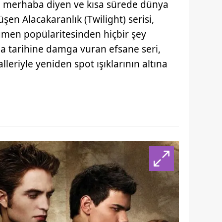
e merhaba diyen ve kısa sürede dünya
en Alacakaranlık (Twilight) serisi,
ğmen popülaritesinden hiçbir şey
ma tarihine damga vuran efsane seri,
leriyle yeniden spot ışıklarının altına