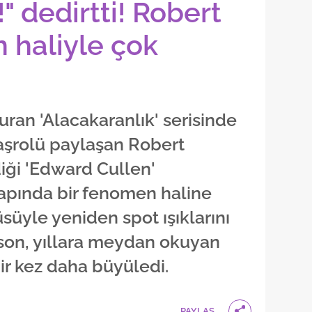
 dedirtti! Robert
 haliyle çok
an 'Alacakaranlık' serisinde
başrolü paylaşan Robert
diği 'Edward Cullen'
apında bir fenomen haline
süyle yeniden spot ışıklarını
son, yıllara meydan okuyan
bir kez daha büyüledi.
PAYLAŞ