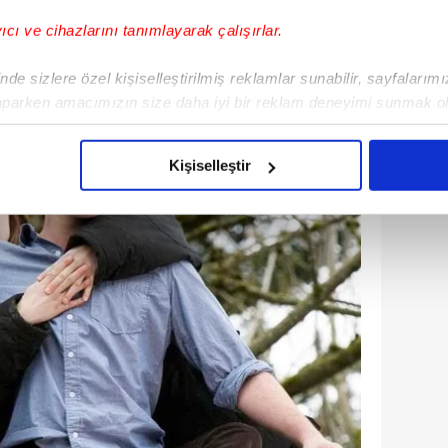
yıcı ve cihazlarını tanımlayarak çalışırlar.
de sizlere özel kişiselleştirilmiş reklamlar sunabilir, sayfalarım
aparken amacımızın size daha iyi bir reklam deneyimi sunmak ol
imizden gelen çabayı gösterdiğimizi ve bu noktada, reklamların ma
olduğunu sizlere hatırlatmak isteriz.
Kişiselleştir
çerezlere izin vermedikleri takdirde, kullanıcılara hedefli reklaml
abilmek için İnternet Sitemizde kendimize ve üçüncü kişilere ait 
isel verileriniz işlenmekte olup gerekli olan çerezler bilgi toplum
 çerezler, sitemizin daha işlevsel kılınması ve kişiselleştirilmes
 yapılması, amaçlarıyla sınırlı olarak açık rızanız dahilinde kulla
aşağıda yer alan panel vasıtasıyla belirleyebilirsiniz. Çerezlere iliş
lgilendirme Metnimizi
ziyaret edebilirsiniz.
Korunması Kanunu uyarınca hazırlanmış Aydınlatma Metnimizi okum