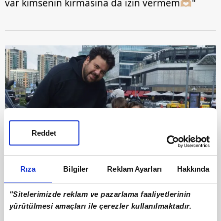
var kimsenin kırmasına da izin vermem🫶🏼"
Reddet
9
Rıza
Bilgiler
Reklam Ayarları
Hakkında
Ardından bir alışveriş merkezine gelen çift
mağazaları gezdi ve "Bugün Mete'nin günü, ne
"Sitelerimizde reklam ve pazarlama faaliyetlerinin
isterse onu yapıyoruz" dedi.
yürütülmesi amaçları ile çerezler kullanılmaktadır.