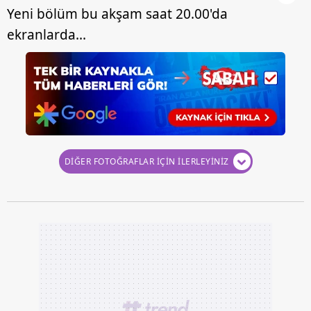
hazırlanmış Aydınlatma Metnimizi okumak ve sitemizde
Yeni bölüm bu akşam saat 20.00'da
ilgili mevzuata uygun olarak kullanılan çerezlerle ilgili bilgi
ekranlarda...
almak için lütfen
tıklayınız
.
DİĞER FOTOĞRAFLAR İÇİN İLERLEYİNİZ