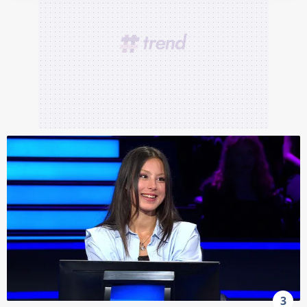
takdirde, kullanıcılara hedefli reklamlar
gösterilmeyecektir."
Sizlere daha iyi bir hizmet sunabilmek için İnternet
Sitemizde kendimize ve üçüncü kişilere ait çerezler
kullanılmaktadır. Bu çerezler vasıtasıyla çeşitli kişisel
verileriniz işlenmekte olup gerekli olan çerezler bilgi
toplumu hizmetlerinin sunulması amacıyla
kullanılmaktadır. Diğer çerezler, sitemizin daha işlevsel
kılınması ve kişiselleştirilmesi ve sizlere yönelik
reklam/pazarlama faaliyetlerinin yapılması, amaçlarıyla
sınırlı olarak açık rızanız dahilinde kullanılacaktır.
Çerezlere ilişkin tercihlerinizi aşağıda yer alan panel
vasıtasıyla belirleyebilirsiniz. Çerezlere ilişkin detaylı bilgi
için Ayarlar butonuna tıklayabilir,
Çerez Bilgilendirme
Metnimizi
ziyaret edebilirsiniz.
3
6698 sayılı Kişisel Verilerin Korunması Kanunu uyarınca