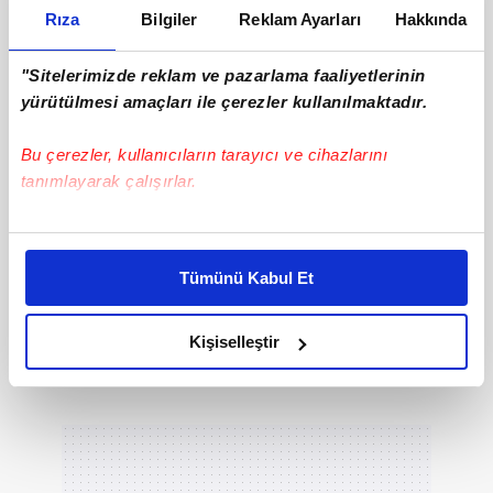
Rıza
Bilgiler
Reklam Ayarları
Hakkında
"Sitelerimizde reklam ve pazarlama faaliyetlerinin
yürütülmesi amaçları ile çerezler kullanılmaktadır.
Bu çerezler, kullanıcıların tarayıcı ve cihazlarını
tanımlayarak çalışırlar.
Bu çerezlere izin vermeniz halinde sizlere özel
kişiselleştirilmiş reklamlar sunabilir, sayfalarımızda sizlere
Tümünü Kabul Et
daha iyi reklam deneyimi yaşatabiliriz. Bunu yaparken
amacımızın size daha iyi bir reklam deneyimi sunmak
olduğunu ve sizlere en iyi içerikleri sunabilmek adına
Kişiselleştir
elimizden gelen çabayı gösterdiğimizi ve bu noktada,
reklamların maliyetlerimizi karşılamak noktasında tek gelir
kalemimiz olduğunu sizlere hatırlatmak isteriz.
Her halükârda, kullanıcılar, bu çerezlere izin vermedikleri