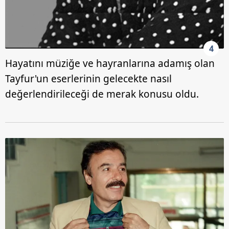
6698 sayılı Kişisel Verilerin Korunması Kanunu uyarınca
hazırlanmış Aydınlatma Metnimizi okumak ve sitemizde
ilgili mevzuata uygun olarak kullanılan çerezlerle ilgili bilgi
4
almak için lütfen
tıklayınız
.
Hayatını müziğe ve hayranlarına adamış olan
Tayfur'un eserlerinin gelecekte nasıl
değerlendirileceği de merak konusu oldu.