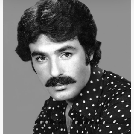
Her halükârda, kullanıcılar, bu çerezlere izin vermedikleri
takdirde, kullanıcılara hedefli reklamlar
gösterilmeyecektir."
Sizlere daha iyi bir hizmet sunabilmek için İnternet
Sitemizde kendimize ve üçüncü kişilere ait çerezler
kullanılmaktadır. Bu çerezler vasıtasıyla çeşitli kişisel
verileriniz işlenmekte olup gerekli olan çerezler bilgi
toplumu hizmetlerinin sunulması amacıyla
kullanılmaktadır. Diğer çerezler, sitemizin daha işlevsel
kılınması ve kişiselleştirilmesi ve sizlere yönelik
reklam/pazarlama faaliyetlerinin yapılması, amaçlarıyla
sınırlı olarak açık rızanız dahilinde kullanılacaktır.
Çerezlere ilişkin tercihlerinizi aşağıda yer alan panel
vasıtasıyla belirleyebilirsiniz. Çerezlere ilişkin detaylı bilgi
için Ayarlar butonuna tıklayabilir,
Çerez Bilgilendirme
Metnimizi
ziyaret edebilirsiniz.