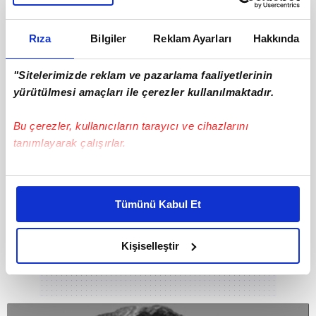
Rıza
Bilgiler
Reklam Ayarları
Hakkında
DİĞER FOTOĞRAFLAR İÇİN İLERLEYİNİZ
"Sitelerimizde reklam ve pazarlama faaliyetlerinin
yürütülmesi amaçları ile çerezler kullanılmaktadır.
Bu çerezler, kullanıcıların tarayıcı ve cihazlarını
tanımlayarak çalışırlar.
Bu çerezlere izin vermeniz halinde sizlere özel
kişiselleştirilmiş reklamlar sunabilir, sayfalarımızda sizlere
Tümünü Kabul Et
daha iyi reklam deneyimi yaşatabiliriz. Bunu yaparken
amacımızın size daha iyi bir reklam deneyimi sunmak
olduğunu ve sizlere en iyi içerikleri sunabilmek adına
Kişiselleştir
elimizden gelen çabayı gösterdiğimizi ve bu noktada,
reklamların maliyetlerimizi karşılamak noktasında tek gelir
kalemimiz olduğunu sizlere hatırlatmak isteriz.