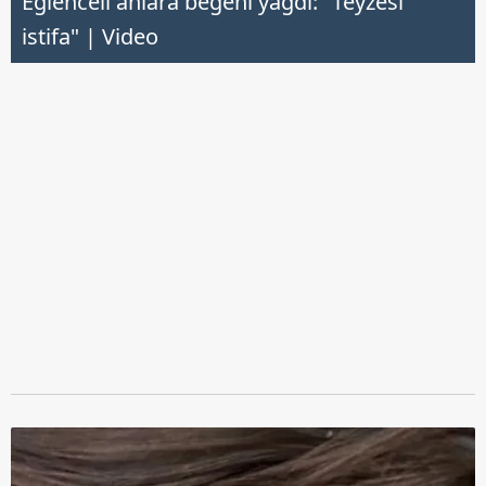
Eğlenceli anlara beğeni yağdı: "Teyzesi
istifa" | Video