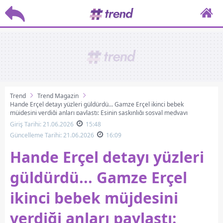
Trend
Trend Magazin
Hande Erçel detayı yüzleri güldürdü... Gamze Erçel ikinci bebek
müjdesini verdiği anları paylaştı: Eşinin şaşkınlığı sosyal medyayı
salladı!
Giriş Tarihi: 21.06.2026
15:48
Güncelleme Tarihi: 21.06.2026
16:09
Hande Erçel detayı yüzleri
güldürdü... Gamze Erçel
ikinci bebek müjdesini
verdiği anları paylaştı: