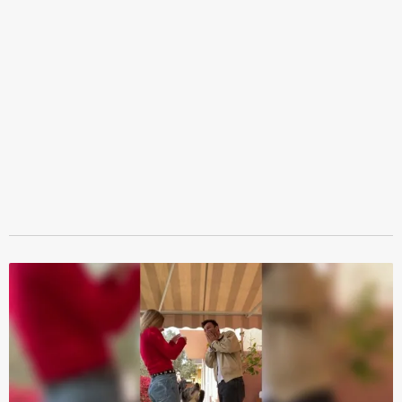
kullanılmaktadır. Bu çerezler vasıtasıyla çeşitli kişisel
verileriniz işlenmekte olup gerekli olan çerezler bilgi
toplumu hizmetlerinin sunulması amacıyla
kullanılmaktadır. Diğer çerezler, sitemizin daha işlevsel
kılınması ve kişiselleştirilmesi ve sizlere yönelik
reklam/pazarlama faaliyetlerinin yapılması, amaçlarıyla
sınırlı olarak açık rızanız dahilinde kullanılacaktır.
Çerezlere ilişkin tercihlerinizi aşağıda yer alan panel
vasıtasıyla belirleyebilirsiniz. Çerezlere ilişkin detaylı bilgi
için Ayarlar butonuna tıklayabilir,
Çerez Bilgilendirme
Metnimizi
ziyaret edebilirsiniz.
6698 sayılı Kişisel Verilerin Korunması Kanunu uyarınca
hazırlanmış Aydınlatma Metnimizi okumak ve sitemizde
ilgili mevzuata uygun olarak kullanılan çerezlerle ilgili bilgi
almak için lütfen
tıklayınız
.