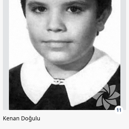
kullanılmaktadır. Bu çerezler vasıtasıyla çeşitli kişisel
verileriniz işlenmekte olup gerekli olan çerezler bilgi
toplumu hizmetlerinin sunulması amacıyla
kullanılmaktadır. Diğer çerezler, sitemizin daha işlevsel
kılınması ve kişiselleştirilmesi ve sizlere yönelik
reklam/pazarlama faaliyetlerinin yapılması, amaçlarıyla
sınırlı olarak açık rızanız dahilinde kullanılacaktır.
Çerezlere ilişkin tercihlerinizi aşağıda yer alan panel
vasıtasıyla belirleyebilirsiniz. Çerezlere ilişkin detaylı bilgi
için Ayarlar butonuna tıklayabilir,
Çerez Bilgilendirme
Metnimizi
ziyaret edebilirsiniz.
6698 sayılı Kişisel Verilerin Korunması Kanunu uyarınca
hazırlanmış Aydınlatma Metnimizi okumak ve sitemizde
ilgili mevzuata uygun olarak kullanılan çerezlerle ilgili bilgi
11
almak için lütfen
tıklayınız
.
Kenan Doğulu