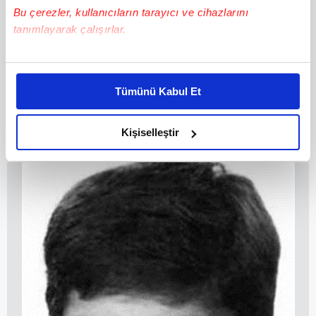
Bu çerezler, kullanıcıların tarayıcı ve cihazlarını
tanımlayarak çalışırlar.
Bu çerezlere izin vermeniz halinde sizlere özel
10
kişiselleştirilmiş reklamlar sunabilir, sayfalarımızda sizlere
Tümünü Kabul Et
daha iyi reklam deneyimi yaşatabiliriz. Bunu yaparken
Petek Dinçöz
amacımızın size daha iyi bir reklam deneyimi sunmak
olduğunu ve sizlere en iyi içerikleri sunabilmek adına
Kişiselleştir
elimizden gelen çabayı gösterdiğimizi ve bu noktada,
reklamların maliyetlerimizi karşılamak noktasında tek gelir
kalemimiz olduğunu sizlere hatırlatmak isteriz.
Her halükârda, kullanıcılar, bu çerezlere izin vermedikleri
takdirde, kullanıcılara hedefli reklamlar
gösterilmeyecektir."
Sizlere daha iyi bir hizmet sunabilmek için İnternet
Sitemizde kendimize ve üçüncü kişilere ait çerezler