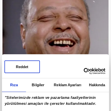
Reddet
Rıza
Bilgiler
Reklam Ayarları
Hakkında
8
"Sitelerimizde reklam ve pazarlama faaliyetlerinin
Pek çok Yeşilçam filminde rol alan Arap Celal
yürütülmesi amaçları ile çerezler kullanılmaktadır.
lakaplı Celal Yonat, gerçekten de herkes