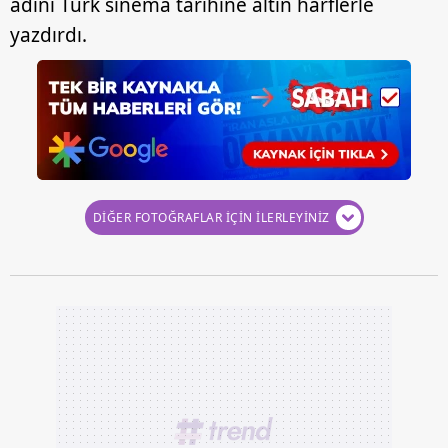
adını Türk sinema tarihine altın harflerle
yazdırdı.
DİĞER FOTOĞRAFLAR İÇİN İLERLEYİNİZ