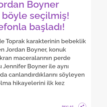
Jordan Boyner
 böyle seçilmiş!
efonla başladı!
de Toprak karakterinin bebeklik
n Jordan Boyner, konuk
ran maceralarının perde
sı Jennifer Boyner ile aynı
arda canlandırdıklarını söyleyen
olma hikayelerini ilk kez
PAYLAŞ