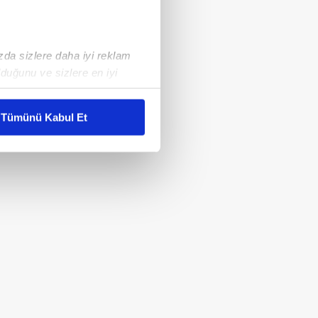
ızda sizlere daha iyi reklam
duğunu ve sizlere en iyi
liyetlerimizi karşılamak
Tümünü Kabul Et
ar gösterilmeyecektir."
çerezler kullanılmaktadır. Bu
u hizmetlerinin sunulması
i ve sizlere yönelik
nılacaktır.
kin detaylı bilgi için Ayarlar
ak ve sitemizde ilgili