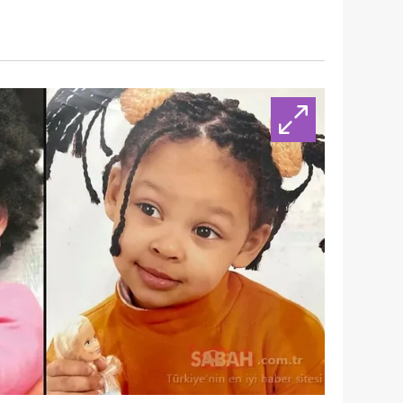
 çerezlerle ilgili bilgi almak için lütfen
tıklayınız
.