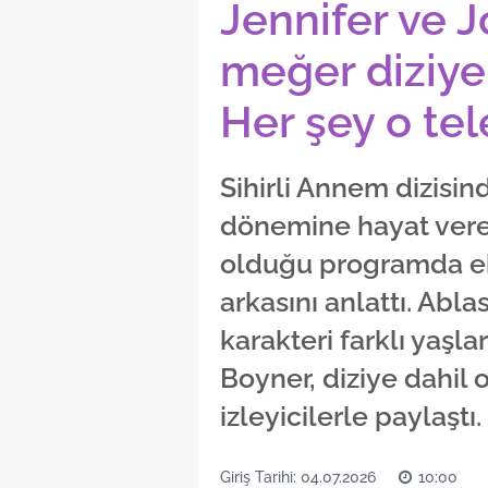
Jennifer ve 
meğer diziye
Her şey o tel
Sihirli Annem dizisin
dönemine hayat vere
olduğu programda ek
arkasını anlattı. Abla
karakteri farklı yaşl
Boyner, diziye dahil 
izleyicilerle paylaştı.
Giriş Tarihi: 04.07.2026
10:00