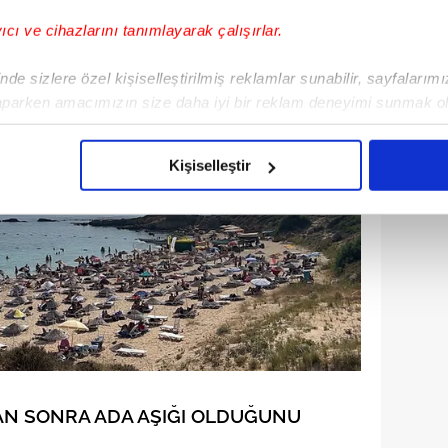
yıcı ve cihazlarını tanımlayarak çalışırlar.
de sizlere özel kişiselleştirilmiş reklamlar sunabilir, sayfalarım
aparken amacımızın size daha iyi bir reklam deneyimi sunmak ol
imizden gelen çabayı gösterdiğimizi ve bu noktada, reklamların ma
olduğunu sizlere hatırlatmak isteriz.
Kişiselleştir
çerezlere izin vermedikleri takdirde, kullanıcılara hedefli reklaml
abilmek için İnternet Sitemizde kendimize ve üçüncü kişilere ait 
isel verileriniz işlenmekte olup gerekli olan çerezler bilgi toplum
 çerezler, sitemizin daha işlevsel kılınması ve kişiselleştirilmes
 yapılması, amaçlarıyla sınırlı olarak açık rızanız dahilinde kulla
aşağıda yer alan panel vasıtasıyla belirleyebilirsiniz. Çerezlere iliş
lgilendirme Metnimizi
ziyaret edebilirsiniz.
AN SONRA ADA AŞIĞI OLDUĞUNU
Korunması Kanunu uyarınca hazırlanmış Aydınlatma Metnimizi okum