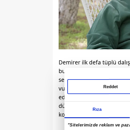
Demirer ilk defa tüplü dalış
burada yaşamaya karar verd
sevdalandığını ve doğasını
Reddet
vurgulayan Demirer, "O do
ediyor ve buranın doğallığ
düşünüyorum. Kendimce im
Rıza
koylar ihaleli açılmadı, ko
"Sitelerimizde reklam ve paza