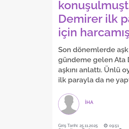
konuşulmuşt
Demirer ilk p
için harcamış.
Son dönemlerde aşk h
gündeme gelen Ata D
aşkını anlattı. Ünlü
ilk parayla da ne yaptı
İHA
Giriş Tarihi: 25.11.2025
09:51