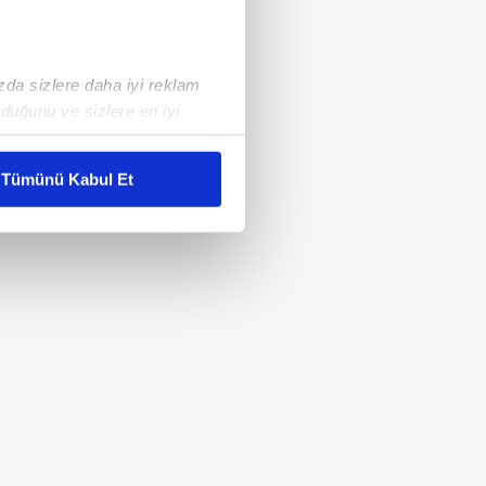
ızda sizlere daha iyi reklam
duğunu ve sizlere en iyi
liyetlerimizi karşılamak
Tümünü Kabul Et
ar gösterilmeyecektir."
çerezler kullanılmaktadır. Bu
u hizmetlerinin sunulması
i ve sizlere yönelik
nılacaktır.
kin detaylı bilgi için Ayarlar
ak ve sitemizde ilgili