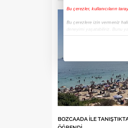
Bu çerezler, kullanıcıların tara
Bu çerezlere izin vermeniz halin
deneyimi yaşatabiliriz. Bunu y
içerikleri sunabilmek adına el
noktasında tek gelir kalemimiz 
Her halükârda, kullanıcılar, bu 
Sizlere daha iyi bir hizmet sun
çerezler vasıtasıyla çeşitli kiş
amacıyla kullanılmaktadır. Diğer
reklam/pazarlama faaliyetlerinin
Çerezlere ilişkin tercihlerinizi 
butonuna tıklayabilir,
Çerez Bi
BOZCAADA İLE TANIŞTIKT
6698 sayılı Kişisel Verilerin 
ÖĞRENDİ