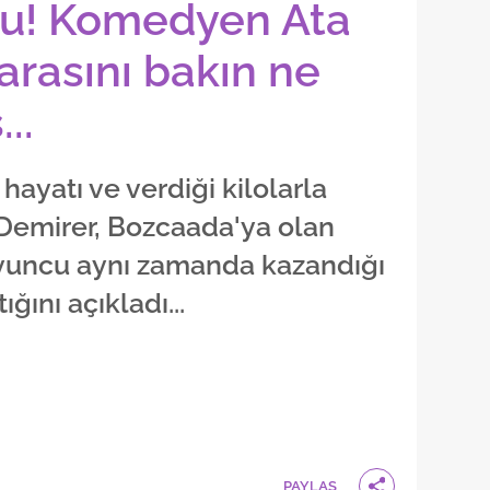
u! Komedyen Ata
arasını bakın ne
..
ayatı ve verdiği kilolarla
emirer, Bozcaada'ya olan
 oyuncu aynı zamanda kazandığı
ğını açıkladı...
PAYLAŞ