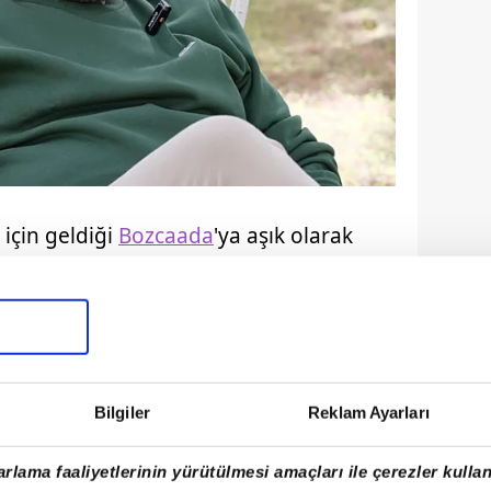
 için geldiği
Bozcaada
'ya aşık olarak
i. Bozcaada'nın doğası için buraya
n kendini korumaya devam ettiğini
ğa bir şekilde kendini korumaya devam
ı anlamında korunabildiğini
ar yok işte efendime söyleyeyim,
Bilgiler
Reklam Ayarları
ylar duruyor" diye konuştu.
rlama faaliyetlerinin yürütülmesi amaçları ile çerezler kullan