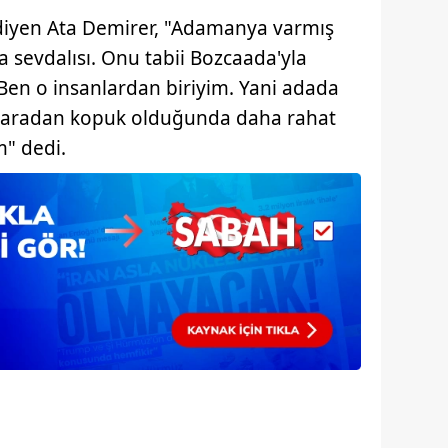
 çerezlerle ilgili bilgi almak için lütfen
tıklayınız
.
iyen Ata Demirer, "Adamanya varmış
a sevdalısı. Onu tabii Bozcaada'yla
 Ben o insanlardan biriyim. Yani adada
 karadan kopuk olduğunda daha rahat
m" dedi.