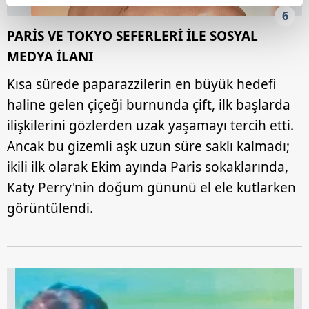
reklamların maliyetlerimizi karşılamak noktasında tek gelir
6
kalemimiz olduğunu sizlere hatırlatmak isteriz.
PARİS VE TOKYO SEFERLERİ İLE SOSYAL
MEDYA İLANI
Her halükârda, kullanıcılar, bu çerezlere izin vermedikleri
takdirde, kullanıcılara hedefli reklamlar
Kısa sürede paparazzilerin en büyük hedefi
gösterilmeyecektir."
haline gelen çiçeği burnunda çift, ilk başlarda
ilişkilerini gözlerden uzak yaşamayı tercih etti.
Sizlere daha iyi bir hizmet sunabilmek için İnternet
Sitemizde kendimize ve üçüncü kişilere ait çerezler
Ancak bu gizemli aşk uzun süre saklı kalmadı;
kullanılmaktadır. Bu çerezler vasıtasıyla çeşitli kişisel
ikili ilk olarak Ekim ayında Paris sokaklarında,
verileriniz işlenmekte olup gerekli olan çerezler bilgi
Katy Perry'nin doğum gününü el ele kutlarken
toplumu hizmetlerinin sunulması amacıyla
görüntülendi.
kullanılmaktadır. Diğer çerezler, sitemizin daha işlevsel
kılınması ve kişiselleştirilmesi ve sizlere yönelik
reklam/pazarlama faaliyetlerinin yapılması, amaçlarıyla
sınırlı olarak açık rızanız dahilinde kullanılacaktır.
Çerezlere ilişkin tercihlerinizi aşağıda yer alan panel
vasıtasıyla belirleyebilirsiniz. Çerezlere ilişkin detaylı bilgi