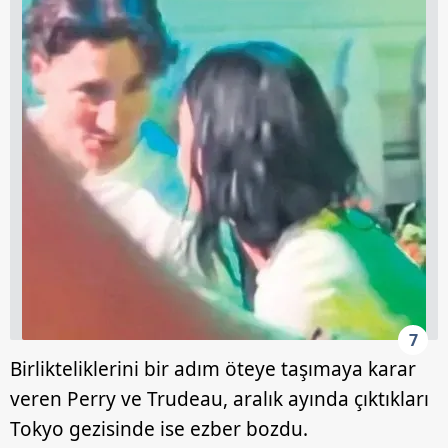
için Ayarlar butonuna tıklayabilir,
Çerez Bilgilendirme
Metnimizi
ziyaret edebilirsiniz.
6698 sayılı Kişisel Verilerin Korunması Kanunu uyarınca
hazırlanmış Aydınlatma Metnimizi okumak ve sitemizde
ilgili mevzuata uygun olarak kullanılan çerezlerle ilgili bilgi
almak için lütfen
tıklayınız
.
7
Birlikteliklerini bir adım öteye taşımaya karar
veren Perry ve Trudeau, aralık ayında çıktıkları
Tokyo gezisinde ise ezber bozdu.