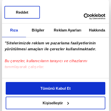
Reddet
Rıza
Bilgiler
Reklam Ayarları
Hakkında
"Sitelerimizde reklam ve pazarlama faaliyetlerinin
yürütülmesi amaçları ile çerezler kullanılmaktadır.
Bu çerezler, kullanıcıların tarayıcı ve cihazlarını
tanımlayarak çalışırlar.
Bu çerezlere izin vermeniz halinde sizlere özel
kişiselleştirilmiş reklamlar sunabilir, sayfalarımızda sizlere
Tümünü Kabul Et
daha iyi reklam deneyimi yaşatabiliriz. Bunu yaparken
amacımızın size daha iyi bir reklam deneyimi sunmak
olduğunu ve sizlere en iyi içerikleri sunabilmek adına
Kişiselleştir
elimizden gelen çabayı gösterdiğimizi ve bu noktada,