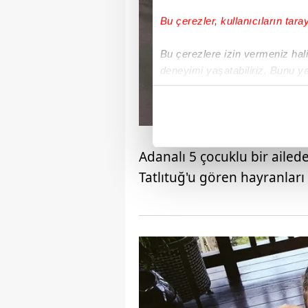
Bu çerezler, kullanıcıların tara
Bu çerezlere izin vermeniz halin
deneyimi yaşatabiliriz. Bunu y
içerikleri sunabilmek adına el
noktasında tek gelir kalemimiz 
Her halükârda, kullanıcılar, bu 
Adanalı 5 çocuklu bir ailed
Sizlere daha iyi bir hizmet sun
Tatlıtuğ'u gören hayranları 
çerezler vasıtasıyla çeşitli kiş
amacıyla kullanılmaktadır. Diğer
reklam/pazarlama faaliyetlerinin
Çerezlere ilişkin tercihlerinizi 
butonuna tıklayabilir,
Çerez Bi
6698 sayılı Kişisel Verilerin 