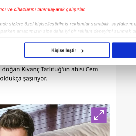
yıcı ve cihazlarını tanımlayarak çalışırlar.
de sizlere özel kişiselleştirilmiş reklamlar sunabilir, sayfalarım
aparken amacımızın size daha iyi bir reklam deneyimi sunmak ol
imizden gelen çabayı gösterdiğimizi ve bu noktada, reklamların ma
olduğunu sizlere hatırlatmak isteriz.
Kişiselleştir
çerezlere izin vermedikleri takdirde, kullanıcılara hedefli reklaml
e doğan Kıvanç Tatlıtuğ'un abisi Cem
abilmek için İnternet Sitemizde kendimize ve üçüncü kişilere ait 
oldukça şaşırıyor.
isel verileriniz işlenmekte olup gerekli olan çerezler bilgi toplum
 çerezler, sitemizin daha işlevsel kılınması ve kişiselleştirilmes
 yapılması, amaçlarıyla sınırlı olarak açık rızanız dahilinde kulla
aşağıda yer alan panel vasıtasıyla belirleyebilirsiniz. Çerezlere iliş
lgilendirme Metnimizi
ziyaret edebilirsiniz.
Korunması Kanunu uyarınca hazırlanmış Aydınlatma Metnimizi okum