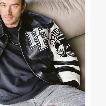
 çerezlerle ilgili bilgi almak için lütfen
tıklayınız
.