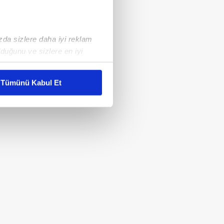
ızda sizlere daha iyi reklam
duğunu ve sizlere en iyi
liyetlerimizi karşılamak
Tümünü Kabul Et
ar gösterilmeyecektir."
çerezler kullanılmaktadır. Bu
u hizmetlerinin sunulması
i ve sizlere yönelik
nılacaktır.
kin detaylı bilgi için Ayarlar
ak ve sitemizde ilgili