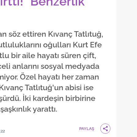
rttı! "Benzerlik
an söz ettiren Kıvanç Tatlıtuğ,
tluluklarını oğulları Kurt Efe
lu bir aile hayatı süren çift,
li anlarını sosyal medyada
iyor. Özel hayatı her zaman
ıvanç Tatlıtuğ'un abisi ise
ürdü. İki kardeşin birbirine
şkınlık yarattı.
PAYLAŞ
:22