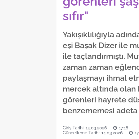
görenleri şaşı
sıfır"
Yakışıklılığıyla adınd
eşi Başak Dizer ile mu
ile taçlandırmıştı. Mut
zaman zaman eğlence
paylaşmayı ihmal etm
mercek altında olan K
görenleri hayrete düş
benzememesi adeta şa
Giriş Tarihi: 14.03.2026
17:18
Güncelleme Tarihi: 14.03.2026
17