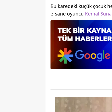
mevzuata uygun olarak kullanılan
Bu karedeki küçük çocuk h
efsane oyuncu
Kemal Suna