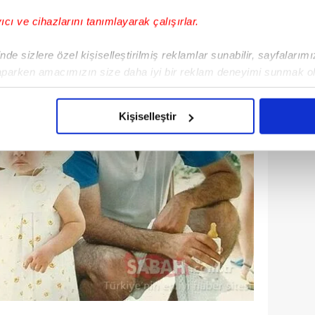
yıcı ve cihazlarını tanımlayarak çalışırlar.
de sizlere özel kişiselleştirilmiş reklamlar sunabilir, sayfalarım
aparken amacımızın size daha iyi bir reklam deneyimi sunmak ol
imizden gelen çabayı gösterdiğimizi ve bu noktada, reklamların ma
olduğunu sizlere hatırlatmak isteriz.
Kişiselleştir
çerezlere izin vermedikleri takdirde, kullanıcılara hedefli reklaml
abilmek için İnternet Sitemizde kendimize ve üçüncü kişilere ait 
isel verileriniz işlenmekte olup gerekli olan çerezler bilgi toplum
 çerezler, sitemizin daha işlevsel kılınması ve kişiselleştirilmes
 yapılması, amaçlarıyla sınırlı olarak açık rızanız dahilinde kulla
aşağıda yer alan panel vasıtasıyla belirleyebilirsiniz. Çerezlere iliş
lgilendirme Metnimizi
ziyaret edebilirsiniz.
Korunması Kanunu uyarınca hazırlanmış Aydınlatma Metnimizi okum