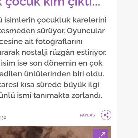
 çocuk kim çıktı...
isimlerin çocukluk karelerini
 kesmeden sürüyor. Oyuncular
ncesine ait fotoğraflarını
rarak nostalji rüzgârı estiriyor.
 isim ise son dönemin en çok
dilen ünlülerinden biri oldu.
aresi kısa sürede büyük ilgi
 ünlü ismi tanımakta zorlandı.
PAYLAŞ
4:30