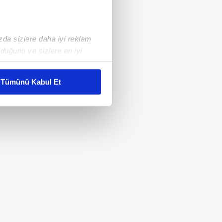
ızda sizlere daha iyi reklam
duğunu ve sizlere en iyi
liyetlerimizi karşılamak
Tümünü Kabul Et
ar gösterilmeyecektir."
çerezler kullanılmaktadır. Bu
u hizmetlerinin sunulması
i ve sizlere yönelik
nılacaktır.
kin detaylı bilgi için Ayarlar
ak ve sitemizde ilgili