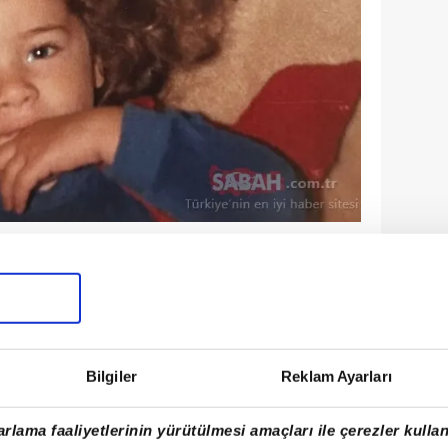
dan sıkça söz ettiren ünlü bir isim de
uk fotoğrafını takipçilerinin beğenisine
lgi gören paylaşım, sosyal medyada
Bilgiler
Reklam Ayarları
rlama faaliyetlerinin yürütülmesi amaçları ile çerezler kullan