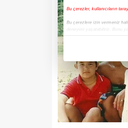
Bu çerezler, kullanıcıların tara
Bu çerezlere izin vermeniz halin
deneyimi yaşatabiliriz. Bunu y
içerikleri sunabilmek adına el
noktasında tek gelir kalemimiz 
Her halükârda, kullanıcılar, bu 
Sizlere daha iyi bir hizmet sun
çerezler vasıtasıyla çeşitli kiş
amacıyla kullanılmaktadır. Diğer
reklam/pazarlama faaliyetlerinin
Çerezlere ilişkin tercihlerinizi 
butonuna tıklayabilir,
Çerez Bi
6698 sayılı Kişisel Verilerin 