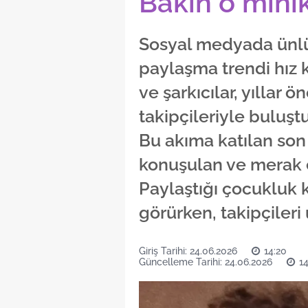
Bakın o minik
Sosyal medyada ünlü 
paylaşma trendi hız
ve şarkıcılar, yıllar ö
takipçileriyle buluştu
Bu akıma katılan son
konuşulan ve merak e
Paylaştığı çocukluk k
görürken, takipçileri
Giriş Tarihi: 24.06.2026
14:20
Güncelleme Tarihi: 24.06.2026
1