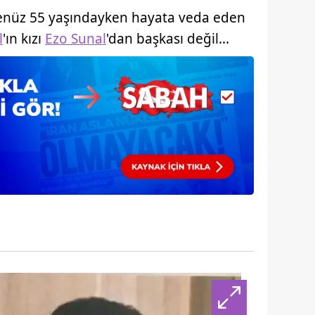
 çerezlerle ilgili bilgi almak için lütfen
tıklayınız
.
enüz 55 yaşındayken hayata veda eden
l
'ın kızı
Ezo Sunal
'dan başkası değil...