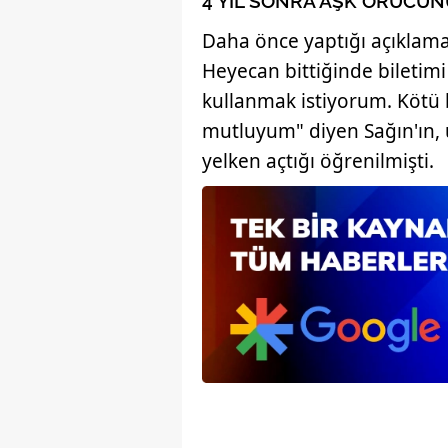
4 YIL SONRA AŞK ORUCUN
Daha önce yaptığı açıklama
Heyecan bittiğinde biletim
kullanmak istiyorum. Kötü 
mutluyum" diyen Sağın'ın, 
yelken açtığı öğrenilmişti.