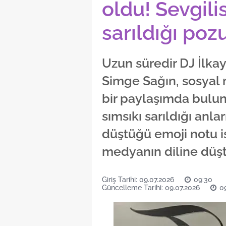
oldu! Sevgili
sarıldığı poz
Uzun süredir DJ İlkay
Simge Sağın, sosyal
bir paylaşımda bulun
sımsıkı sarıldığı anl
düştüğü emoji notu i
medyanın diline düşt
Giriş Tarihi: 09.07.2026
09:30
Güncelleme Tarihi: 09.07.2026
0