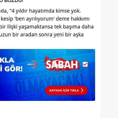
U BOZDU!
da, "4 yıldır hayatımda kimse yok.
i kesip 'ben ayrılıyorum' deme hakkımı
bir ilişki yaşamaktansa tek başıma daha
uzun bir aradan sonra yeni bir aşka