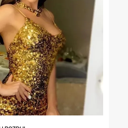
 çerezlerle ilgili bilgi almak için lütfen
tıklayınız
.