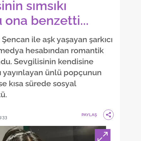
sinin sımsıkı
u ona benzetti...
 Şencan ile aşk yaşayan şarkıcı
 medya hesabından romantik
du. Sevgilisinin kendisine
arı yayınlayan ünlü popçunun
se kısa sürede sosyal
ü.
PAYLAŞ
9:33