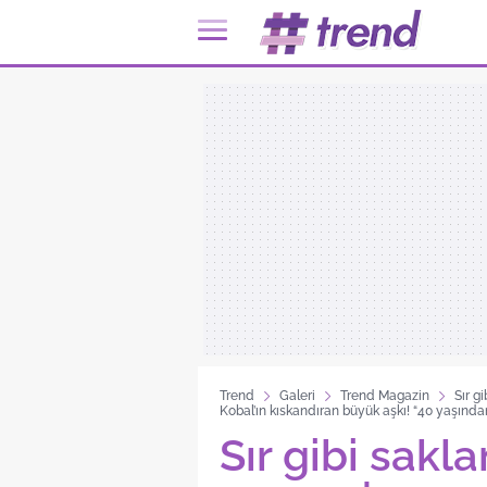
Trend
Galeri
Trend Magazin
Sır g
Kobal’ın kıskandıran büyük aşkı! “40 yaşınd
Sır gibi sakl