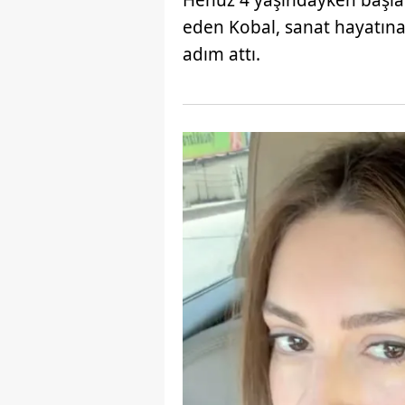
Henüz 4 yaşındayken başlad
mevzuata uygun olarak kullanılan
eden Kobal, sanat hayatın
adım attı.