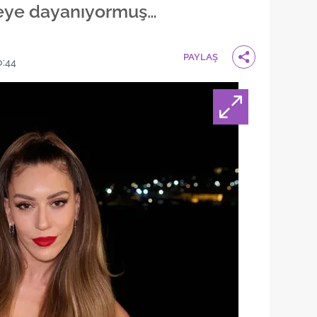
reye dayanıyormuş…
PAYLAŞ
0:44