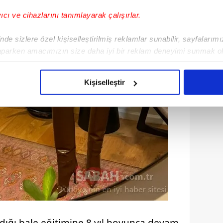
yıcı ve cihazlarını tanımlayarak çalışırlar.
de sizlere özel kişiselleştirilmiş reklamlar sunabilir, sayfalarım
aparken amacımızın size daha iyi bir reklam deneyimi sunmak ol
imizden gelen çabayı gösterdiğimizi ve bu noktada, reklamların ma
olduğunu sizlere hatırlatmak isteriz.
Kişiselleştir
çerezlere izin vermedikleri takdirde, kullanıcılara hedefli reklaml
abilmek için İnternet Sitemizde kendimize ve üçüncü kişilere ait 
isel verileriniz işlenmekte olup gerekli olan çerezler bilgi toplum
 çerezler, sitemizin daha işlevsel kılınması ve kişiselleştirilmes
 yapılması, amaçlarıyla sınırlı olarak açık rızanız dahilinde kulla
aşağıda yer alan panel vasıtasıyla belirleyebilirsiniz. Çerezlere iliş
lgilendirme Metnimizi
ziyaret edebilirsiniz.
Korunması Kanunu uyarınca hazırlanmış Aydınlatma Metnimizi okum