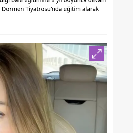
ığı bale eğitimine 8 yıl boyunca devam
 çerezlerle ilgili bilgi almak için lütfen
tıklayınız
.
a Dormen Tiyatrosu'nda eğitim alarak