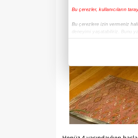
Bu çerezler, kullanıcıların tara
Bu çerezlere izin vermeniz halin
deneyimi yaşatabiliriz. Bunu y
içerikleri sunabilmek adına el
noktasında tek gelir kalemimiz 
Her halükârda, kullanıcılar, bu 
Sizlere daha iyi bir hizmet sun
çerezler vasıtasıyla çeşitli kiş
amacıyla kullanılmaktadır. Diğer
reklam/pazarlama faaliyetlerinin
Çerezlere ilişkin tercihlerinizi 
butonuna tıklayabilir,
Çerez Bi
6698 sayılı Kişisel Verilerin 