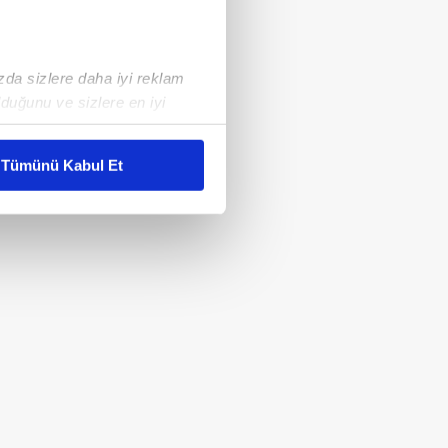
ızda sizlere daha iyi reklam
duğunu ve sizlere en iyi
liyetlerimizi karşılamak
Tümünü Kabul Et
ar gösterilmeyecektir."
çerezler kullanılmaktadır. Bu
u hizmetlerinin sunulması
i ve sizlere yönelik
nılacaktır.
kin detaylı bilgi için Ayarlar
ak ve sitemizde ilgili