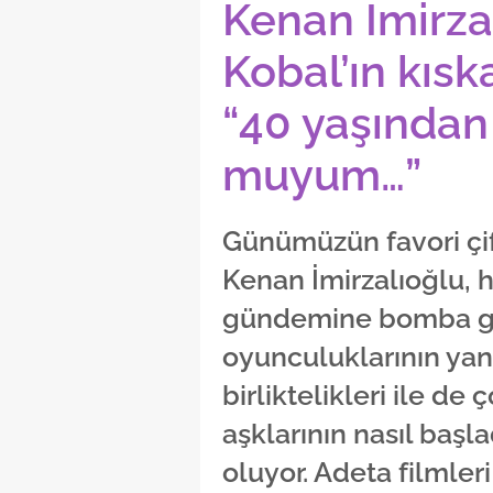
Kenan İmirza
Kobal’ın kısk
“40 yaşından 
muyum…”
Günümüzün favori çif
Kenan İmirzalıoğlu, h
gündemine bomba gib
oyunculuklarının yanı
birliktelikleri ile de
aşklarının nasıl başl
oluyor. Adeta filmler