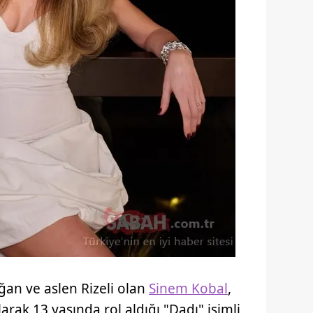
ğan ve aslen Rizeli olan
Sinem Kobal
,
larak 13 yaşında rol aldığı "Dadı" isimli