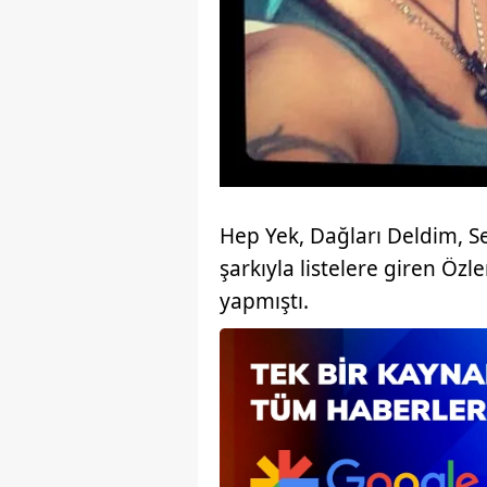
mevzuata uygun olarak kullanılan
Hep Yek, Dağları Deldim, S
şarkıyla listelere giren Ö
yapmıştı.