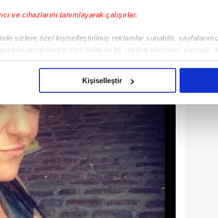
yıcı ve cihazlarını tanımlayarak çalışırlar.
de sizlere özel kişiselleştirilmiş reklamlar sunabilir, sayfalarım
aparken amacımızın size daha iyi bir reklam deneyimi sunmak ol
imizden gelen çabayı gösterdiğimizi ve bu noktada, reklamların ma
olduğunu sizlere hatırlatmak isteriz.
Kişiselleştir
çerezlere izin vermedikleri takdirde, kullanıcılara hedefli reklaml
abilmek için İnternet Sitemizde kendimize ve üçüncü kişilere ait 
isel verileriniz işlenmekte olup gerekli olan çerezler bilgi toplum
 çerezler, sitemizin daha işlevsel kılınması ve kişiselleştirilmes
 yapılması, amaçlarıyla sınırlı olarak açık rızanız dahilinde kulla
aşağıda yer alan panel vasıtasıyla belirleyebilirsiniz. Çerezlere iliş
lgilendirme Metnimizi
ziyaret edebilirsiniz.
Korunması Kanunu uyarınca hazırlanmış Aydınlatma Metnimizi okum