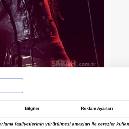
 ekranlardan uzak bir yaşam süren
vaya çekilmiş ve bu dönemde sosyal
 olarak kullanmamayı tercih etmişti.
Bilgiler
Reklam Ayarları
rlama faaliyetlerinin yürütülmesi amaçları ile çerezler kullan