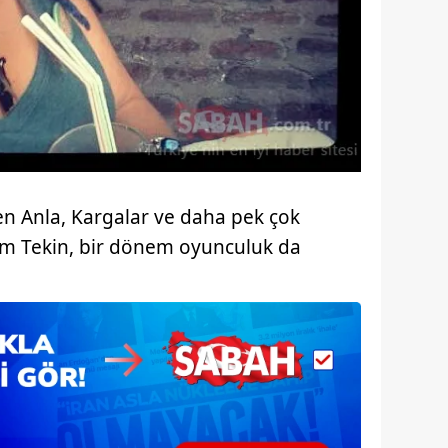
 çerezlerle ilgili bilgi almak için lütfen
tıklayınız
.
en Anla, Kargalar ve daha pek çok
zlem Tekin, bir dönem oyunculuk da