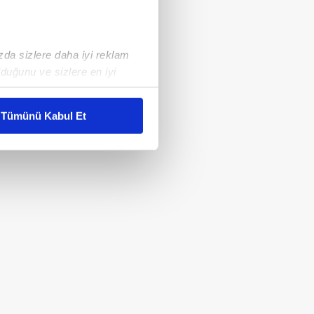
ızda sizlere daha iyi reklam
duğunu ve sizlere en iyi
liyetlerimizi karşılamak
Tümünü Kabul Et
ar gösterilmeyecektir."
çerezler kullanılmaktadır. Bu
u hizmetlerinin sunulması
i ve sizlere yönelik
nılacaktır.
kin detaylı bilgi için Ayarlar
ak ve sitemizde ilgili