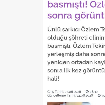
basmıştı! Özl
sonra görünt
Ünlü şarkıcı Özlem Te
olduğu şöhreti elinin
basmıştı. Özlem Teki
yerleşmiş daha sonra 
yeniden ortadan kaybo
sonra ilk kez görüntü
hali!
Giriş Tarihi: 23.06.2026
18:32
Güncelleme Tarihi: 24.06.2026
01