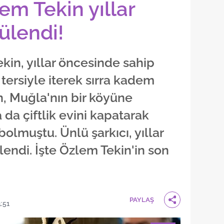
em Tekin yıllar
ülendi!
kin, yıllar öncesinde sahip
 tersiyle iterek sırra kadem
n, Muğla'nın bir köyüne
da çiftlik evini kapatarak
lmuştu. Ünlü şarkıcı, yıllar
lendi. İşte Özlem Tekin'in son
PAYLAŞ
:51