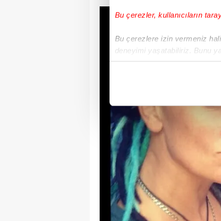
Bu çerezler, kullanıcıların tara
Bu çerezlere izin vermeniz halin
deneyimi yaşatabiliriz. Bunu y
içerikleri sunabilmek adına el
noktasında tek gelir kalemimiz 
Her halükârda, kullanıcılar, bu 
Sizlere daha iyi bir hizmet sun
çerezler vasıtasıyla çeşitli kiş
amacıyla kullanılmaktadır. Diğer
reklam/pazarlama faaliyetlerinin
Çerezlere ilişkin tercihlerinizi 
butonuna tıklayabilir,
Çerez Bi
6698 sayılı Kişisel Verilerin 