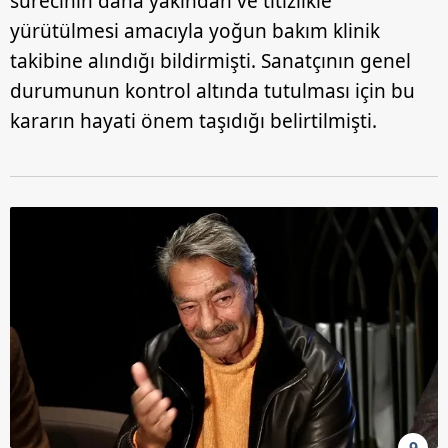
sürecinin daha yakından ve titizlikle
hazırlanmış Aydınlatma Metnimizi okumak ve sitemizde
yürütülmesi amacıyla yoğun bakım klinik
ilgili mevzuata uygun olarak kullanılan çerezlerle ilgili bilgi
takibine alındığı bildirmişti. Sanatçının genel
almak için lütfen
tıklayınız
.
durumunun kontrol altında tutulması için bu
kararın hayati önem taşıdığı belirtilmişti.
9