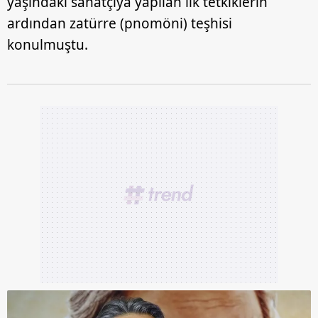
yaşındaki sanatçıya yapılan ilk tetkiklerin
ardından zatürre (pnomöni) teşhisi
konulmuştu.