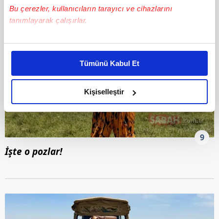
Bu çerezler, kullanıcıların tarayıcı ve cihazlarını
tanımlayarak çalışırlar.
Bu çerezlere izin vermeniz halinde sizlere özel
kişiselleştirilmiş reklamlar sunabilir, sayfalarımızda sizlere
Tümünü Kabul Et
daha iyi reklam deneyimi yaşatabiliriz. Bunu yaparken
amacımızın size daha iyi bir reklam deneyimi sunmak
olduğunu ve sizlere en iyi içerikleri sunabilmek adına
Kişiselleştir
elimizden gelen çabayı gösterdiğimizi ve bu noktada,
reklamların maliyetlerimizi karşılamak noktasında tek gelir
kalemimiz olduğunu sizlere hatırlatmak isteriz.
9
Her halükârda, kullanıcılar, bu çerezlere izin vermedikleri
İşte o pozlar!
takdirde, kullanıcılara hedefli reklamlar
gösterilmeyecektir."
Sizlere daha iyi bir hizmet sunabilmek için İnternet
Sitemizde kendimize ve üçüncü kişilere ait çerezler