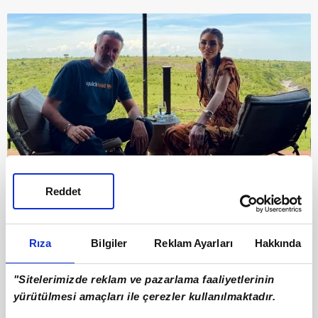
Reddet
8
EŞİYLE ROMANTİK POZ
Rıza
Bilgiler
Reklam Ayarları
Hakkında
Yalçın, eşiyle çıktığı romantik turdan pozlar da
paylaşmıştı.
"Sitelerimizde reklam ve pazarlama faaliyetlerinin
yürütülmesi amaçları ile çerezler kullanılmaktadır.