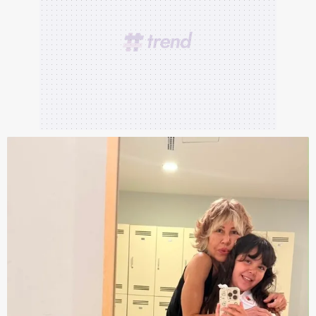
gösterilmeyecektir."
Sizlere daha iyi bir hizmet sunabilmek için İnternet
Sitemizde kendimize ve üçüncü kişilere ait çerezler
kullanılmaktadır. Bu çerezler vasıtasıyla çeşitli kişisel
verileriniz işlenmekte olup gerekli olan çerezler bilgi
toplumu hizmetlerinin sunulması amacıyla
kullanılmaktadır. Diğer çerezler, sitemizin daha işlevsel
kılınması ve kişiselleştirilmesi ve sizlere yönelik
reklam/pazarlama faaliyetlerinin yapılması, amaçlarıyla
sınırlı olarak açık rızanız dahilinde kullanılacaktır.
Çerezlere ilişkin tercihlerinizi aşağıda yer alan panel
vasıtasıyla belirleyebilirsiniz. Çerezlere ilişkin detaylı bilgi
için Ayarlar butonuna tıklayabilir,
Çerez Bilgilendirme
Metnimizi
ziyaret edebilirsiniz.
6698 sayılı Kişisel Verilerin Korunması Kanunu uyarınca
hazırlanmış Aydınlatma Metnimizi okumak ve sitemizde