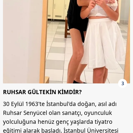
ilgili mevzuata uygun olarak kullanılan çerezlerle ilgili bilgi
almak için lütfen
tıklayınız
.
3
RUHSAR GÜLTEKİN KİMDİR?
30 Eylül 1963'te İstanbul'da doğan, asıl adı
Ruhsar Senyücel olan sanatçı, oyunculuk
yolculuğuna henüz genç yaşlarda tiyatro
eğitimi alarak başladı. İstanbul Üniversitesi