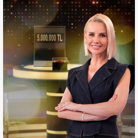
kullanılmaktadır. Bu çerezler vasıtasıyla çeşitli kişisel
verileriniz işlenmekte olup gerekli olan çerezler bilgi
toplumu hizmetlerinin sunulması amacıyla
kullanılmaktadır. Diğer çerezler, sitemizin daha işlevsel
kılınması ve kişiselleştirilmesi ve sizlere yönelik
reklam/pazarlama faaliyetlerinin yapılması, amaçlarıyla
sınırlı olarak açık rızanız dahilinde kullanılacaktır.
Çerezlere ilişkin tercihlerinizi aşağıda yer alan panel
vasıtasıyla belirleyebilirsiniz. Çerezlere ilişkin detaylı bilgi
için Ayarlar butonuna tıklayabilir,
Çerez Bilgilendirme
Metnimizi
ziyaret edebilirsiniz.
6698 sayılı Kişisel Verilerin Korunması Kanunu uyarınca
hazırlanmış Aydınlatma Metnimizi okumak ve sitemizde
ilgili mevzuata uygun olarak kullanılan çerezlerle ilgili bilgi
almak için lütfen
tıklayınız
.