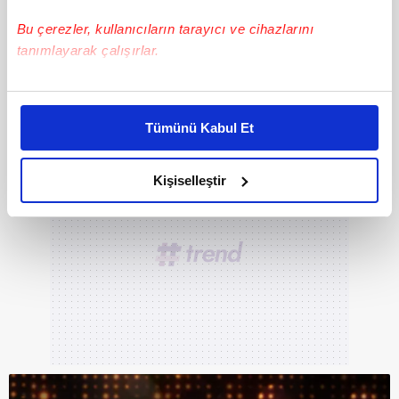
Bu çerezler, kullanıcıların tarayıcı ve cihazlarını
tanımlayarak çalışırlar.
Bu çerezlere izin vermeniz halinde sizlere özel
kişiselleştirilmiş reklamlar sunabilir, sayfalarımızda sizlere
Tümünü Kabul Et
daha iyi reklam deneyimi yaşatabiliriz. Bunu yaparken
amacımızın size daha iyi bir reklam deneyimi sunmak
olduğunu ve sizlere en iyi içerikleri sunabilmek adına
Kişiselleştir
elimizden gelen çabayı gösterdiğimizi ve bu noktada,
reklamların maliyetlerimizi karşılamak noktasında tek gelir
kalemimiz olduğunu sizlere hatırlatmak isteriz.
Her halükârda, kullanıcılar, bu çerezlere izin vermedikleri
takdirde, kullanıcılara hedefli reklamlar
gösterilmeyecektir."
Sizlere daha iyi bir hizmet sunabilmek için İnternet
Sitemizde kendimize ve üçüncü kişilere ait çerezler