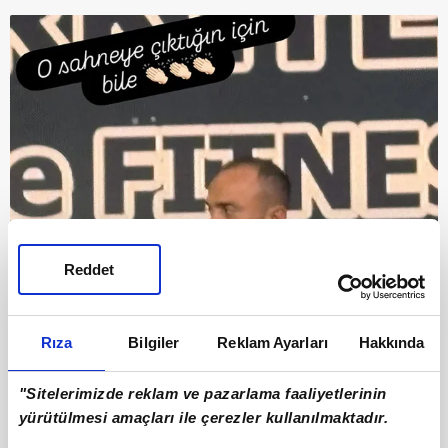
Reddet
9
"SEN BİR EVE GEL" DEMİŞTİ, OLAY YERİNE
Rıza
Bilgiler
Reklam Ayarları
Hakkında
GİTTİ!
"Sitelerimizde reklam ve pazarlama faaliyetlerinin
Demet Akalın ve Okan Kurt çifti, bu kez
yürütülmesi amaçları ile çerezler kullanılmaktadır.
sahnelerde değil, podyumda boy gösterdi! Bir