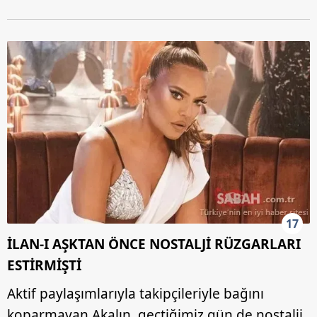
17
İLAN-I AŞKTAN ÖNCE NOSTALJİ RÜZGARLARI
ESTİRMİŞTİ
Aktif paylaşımlarıyla takipçileriyle bağını
koparmayan Akalın, geçtiğimiz gün de nostalji