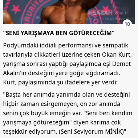
kullanılmaktadır. Bu çerezler vasıtasıyla çeşitli kişisel
verileriniz işlenmekte olup gerekli olan çerezler bilgi
toplumu hizmetlerinin sunulması amacıyla
kullanılmaktadır. Diğer çerezler, sitemizin daha işlevsel
10
kılınması ve kişiselleştirilmesi ve sizlere yönelik
"SENİ YARIŞMAYA BEN GÖTÜRECEĞİM"
reklam/pazarlama faaliyetlerinin yapılması, amaçlarıyla
Podyumdaki iddialı performansı ve sempatik
sınırlı olarak açık rızanız dahilinde kullanılacaktır.
tavırlarıyla dikkatleri üzerine çeken Okan Kurt,
Çerezlere ilişkin tercihlerinizi aşağıda yer alan panel
yarışma sonrası yaptığı paylaşımda eşi Demet
vasıtasıyla belirleyebilirsiniz. Çerezlere ilişkin detaylı bilgi
Akalın'ın desteğini yere göğe sığdıramadı.
için Ayarlar butonuna tıklayabilir,
Çerez Bilgilendirme
Kurt, paylaşımında şu ifadelere yer verdi:
Metnimizi
ziyaret edebilirsiniz.
"Başta her anımda yanımda olan ve desteğini
6698 sayılı Kişisel Verilerin Korunması Kanunu uyarınca
hiçbir zaman esirgemeyen, en zor anımda
hazırlanmış Aydınlatma Metnimizi okumak ve sitemizde
ilgili mevzuata uygun olarak kullanılan çerezlerle ilgili bilgi
senin çok büyük emeğin var. "Seni ben kendim
almak için lütfen
tıklayınız
.
yarışmaya götüreceğim" diyen karıma çok
teşekkür ediyorum. (Seni Seviyorum MİNİK)"