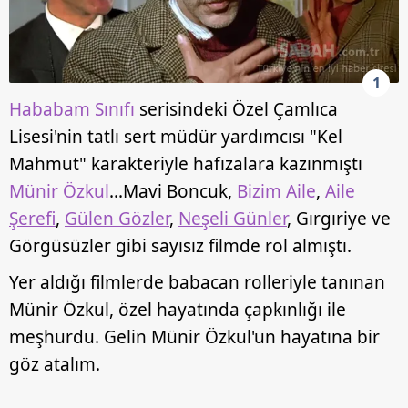
1
Hababam Sınıfı
serisindeki Özel Çamlıca
Lisesi'nin tatlı sert müdür yardımcısı "Kel
Mahmut" karakteriyle hafızalara kazınmıştı
Münir Özkul
...Mavi Boncuk,
Bizim Aile
,
Aile
Şerefi
,
Gülen Gözler
,
Neşeli Günler
, Gırgıriye ve
Görgüsüzler gibi sayısız filmde rol almıştı.
Yer aldığı filmlerde babacan rolleriyle tanınan
Münir Özkul, özel hayatında çapkınlığı ile
meşhurdu. Gelin Münir Özkul'un hayatına bir
göz atalım.