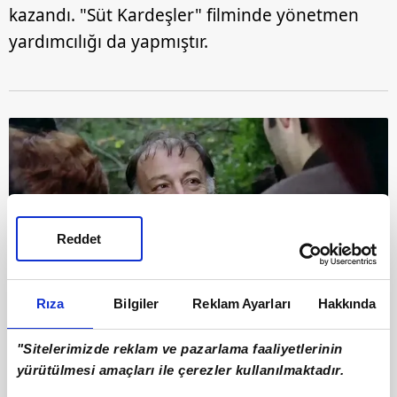
kazandı. "Süt Kardeşler" filminde yönetmen
yardımcılığı da yapmıştır.
Reddet
Rıza
Bilgiler
Reklam Ayarları
Hakkında
10
"Sitelerimizde reklam ve pazarlama faaliyetlerinin
Sinemada başarılarla dolu hayatına 4 evlilik
yürütülmesi amaçları ile çerezler kullanılmaktadır.
sığdıran Münir Özkul'un bir oğlu ve 2 kızı var.